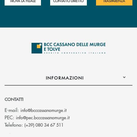
TROVA LA FILIALE
CONTATTO DIRETTO
TRASPARENZA
INFORMAZIONI
CONTATTI
(si apre l’app di posta elettronica)
E-mail:
info@bcccassanomurge.it
(si apre l’app di posta elettronic
PEC:
info@pec.bcccassanomurge.it
Telefono:
(+39) 080 34 67 511