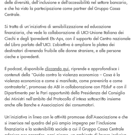
delle diversità, dell’inclusione e dell’accessibilità nel settore bancario,
e che ha visto la partecipazione come partner del Gruppo Cassa
Centrale.
Si tratta di un’iniziativa di sensibilizzazione ed educazione
finanziaria, che vede la collaborazione di UICI-Unione Italiana dei
Ciechi e degli Ipovedenti Ets-Aps, con il supporto del Centro nazionale
del Libro parlato dell’UICI. L’obiettivo è ampliare la platea dei
destinatari divenendo fruibile alle donne straniere, e alle persone
cieche e ipovedenti.
Il podcast, disponibile
cliccando qui
, riprende e approfondisce i
contenuti della “Guida contro la violenza economica – Cosa è la
violenza economica e come si manifesta, come prevenirla e come
contrastarla”, promossa da ABI in collaborazione con FEduF e con il
Dipartimento per le Pari opportunità della Presidenza del Consiglio
dei Ministri nell’ambito del Protocollo d’intesa sottoscritto insieme
anche alle Banche e Associazioni dei consumatori.
Un’iniziativa in linea con le attività promosse dall’Associazione e che
si inserisce nel quadro del più ampio impegno per l’inclusione
finanziaria e la sostenibilità sociale a cui il Gruppo Cassa Centrale
aderisce per garantire, ogni giorno, un ambiente di lavoro inclusivo