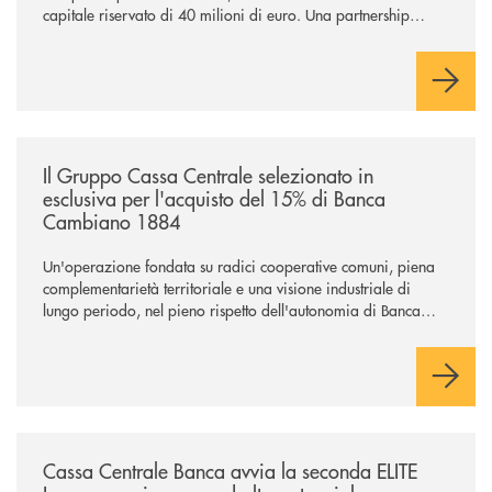
capitale riservato di 40 milioni di euro. Una partnership
industriale strategica, fondata sulla condivisione di valori
comuni e sulla prossimità ai territori, per ampliare l’offerta e
sostenere nuove opportunità di crescita e sviluppo.
/news/il-gruppo-cassa-centrale-selezionato-in-esclusiva-per-lacquisto
Il Gruppo Cassa Centrale selezionato in
esclusiva per l'acquisto del 15% di Banca
Cambiano 1884
Un'operazione fondata su radici cooperative comuni, piena
complementarietà territoriale e una visione industriale di
lungo periodo, nel pieno rispetto dell'autonomia di Banca
Cambiano. Nei prossimi giorni verrà avviato il periodo di
negoziazione esclusiva per la finalizzazione dell’operazione.
/news/cassa-centrale-banca-avvia-la-seconda-elite-lounge-con-imprese-
Cassa Centrale Banca avvia la seconda ELITE