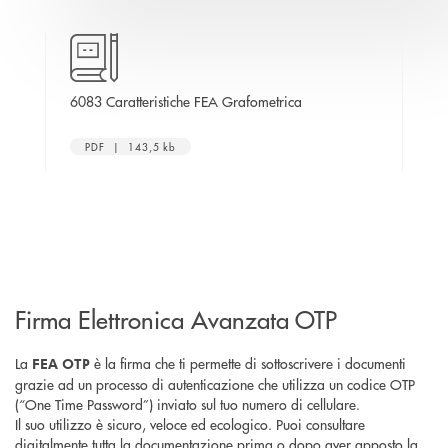
apre una nuova finestra
vizio
6083 Caratteristiche FEA Grafometrica
Ele
inestra
PDF | 143,5 kb
Firma Elettronica Avanzata OTP
La
è la firma che ti permette di sottoscrivere i documenti
FEA OTP
grazie ad un processo di autenticazione che utilizza un codice OTP
(“One Time Password”) inviato sul tuo numero di cellulare.
Il suo utilizzo è sicuro, veloce ed ecologico. Puoi consultare
digitalmente tutta la documentazione prima o dopo aver apposto la