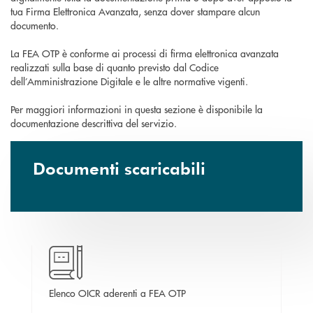
tua Firma Elettronica Avanzata, senza dover stampare alcun
documento.
La FEA OTP è conforme ai processi di firma elettronica avanzata
realizzati sulla base di quanto previsto dal Codice
dell’Amministrazione Digitale e le altre normative vigenti.
Per maggiori informazioni in questa sezione è disponibile la
documentazione descrittiva del servizio.
Documenti scaricabili
apre una nuova finestra
ne al
Elenco OICR aderenti a FEA OTP
Do
a