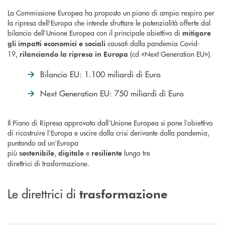
La Commissione Europea ha proposto un piano di ampio respiro per
la ripresa dell'Europa che intende sfruttare le potenzialità offerte dal
bilancio dell’Unione Europea con il principale obiettivo di
mitigare
causati dalla pandemia Covid-
gli impatti economici e sociali
19,
(cd «Next Generation EU»).
rilanciando la ripresa in Europa
Bilancio EU: 1.100 miliardi di Euro
Next Generation EU: 750 miliardi di Euro
Il Piano di Ripresa approvato dall’Unione Europea si pone l’obiettivo
di ricostruire l’Europa e uscire dalla crisi derivante dalla pandemia,
puntando ad un’Europa
più
,
e
lungo tre
sostenibile
digitale
resiliente
direttrici di trasformazione.
Le direttrici di
trasformazione