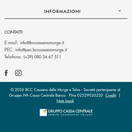
INFORMAZIONI
CONTATTI
(si apre l’app di posta elettronica)
E-mail:
info@bcccassanomurge.it
(si apre l’app di posta elettronic
PEC:
info@pec.bcccassanomurge.it
Telefono:
(+39) 080 34 67 511
© 2026 BCC Cassano delle Murge e Tolve - Società partecipante al
Gruppo IVA Cassa Centrale Banca · P.Iva 02529020220
Crediti
|
Note legali