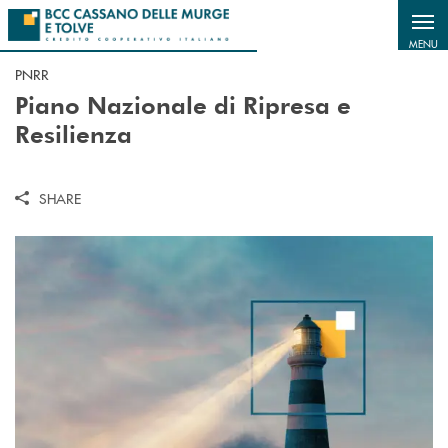
Salta al contenuto principale
MENU
PNRR
Piano Nazionale di Ripresa e
Resilienza
SHARE