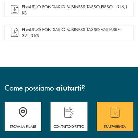
apre documento in una nuova finestra
FI MUTUO FONDIARIO BUSINESS TASSO FISSO -
318,1
KB
apre documento in una nuova finestra
FI MUTUO FONDIARIO BUSINESS TASSO VARIABILE -
321,3 KB
Come possiamo
?
aiutarti
Accedi all' elenco completo delle filiali
Hai bisogno di assistenza immediata ? Contatt
Hai bisogno di alcun
TROVA LA FILIALE
CONTATTO DIRETTO
TRASPARENZA