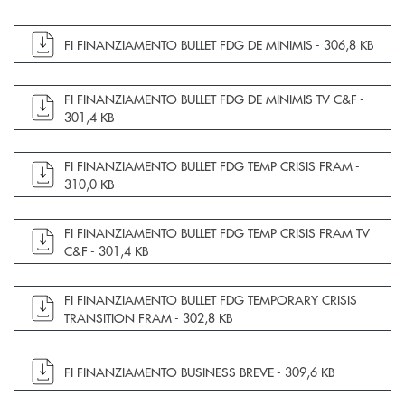
apre documento in una nuova finestra
FI FINANZIAMENTO BULLET FDG DE MINIMIS -
306,8 KB
apre documento in una nuova finestra
FI FINANZIAMENTO BULLET FDG DE MINIMIS TV C&F -
301,4 KB
apre documento in una nuova finestra
FI FINANZIAMENTO BULLET FDG TEMP CRISIS FRAM -
310,0 KB
apre documento in una nuova finestra
FI FINANZIAMENTO BULLET FDG TEMP CRISIS FRAM TV
C&F -
301,4 KB
apre documento in una nuova finestra
FI FINANZIAMENTO BULLET FDG TEMPORARY CRISIS
TRANSITION FRAM -
302,8 KB
apre documento in una nuova finestra
FI FINANZIAMENTO BUSINESS BREVE -
309,6 KB