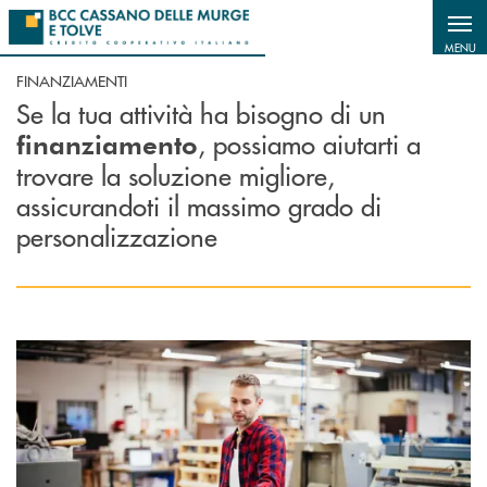
Salta al contenuto principale
MENU
FINANZIAMENTI
Se la tua attività ha bisogno di un
, possiamo aiutarti a
finanziamento
trovare la soluzione migliore,
assicurandoti il massimo grado di
personalizzazione
Scopri di più Finanziamenti agevolati