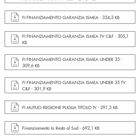
apre documento in una nuova finestra
FI FINANZIAMENTO GARANZIA ISMEA -
334,3 KB
apre documento in una nuova finestra
FI FINANZIAMENTO GARANZIA ISMEA TV C&F -
305,1
KB
apre documento in una nuova finestra
FI FINANZIAMENTO GARANZIA ISMEA UNDER 35 -
309,6 KB
apre documento in una nuova finestra
FI FINANZIAMENTO GARANZIA ISMEA UNDER 35 TV
C&F -
301,9 KB
apre documento in una nuova finestra
FI MUTUO REGIONE PUGLIA TITOLO IV -
291,3 KB
apre documento in una nuova finestra
Finanziamento Io Resto al Sud -
692,1 KB