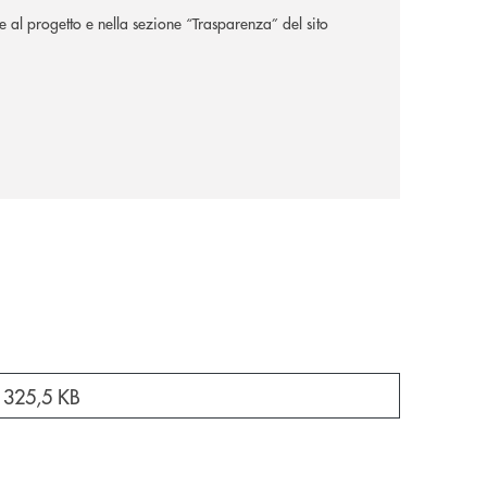
te al progetto e nella sezione “Trasparenza” del sito
a nuova finestra
-
325,5 KB