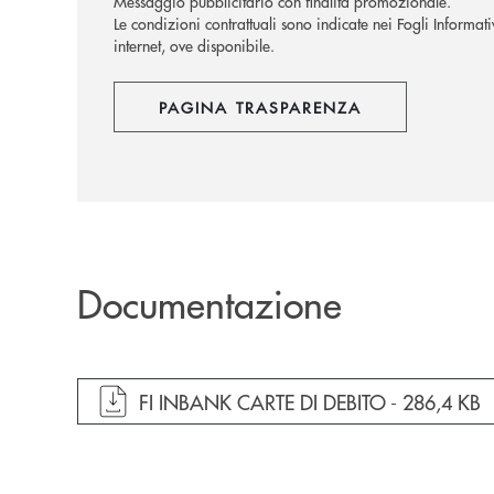
Messaggio pubblicitario con finalità promozionale.
Le condizioni contrattuali sono indicate nei Fogli Informat
internet, ove disponibile.
PAGINA TRASPARENZA
Documentazione
apre documento in una nuova finestra
FI INBANK CARTE DI DEBITO -
286,4 KB