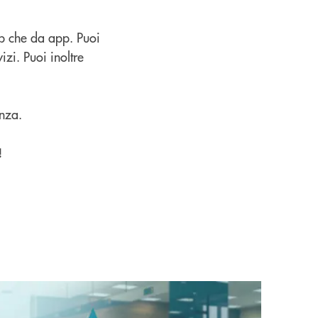
op che da app. Puoi
izi. Puoi inoltre
enza.
!