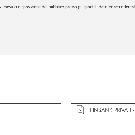
ivi messi a disposizione del pubblico presso gli sportelli della banca aderen
apre documento in un
FI INBANK PRIVATI 