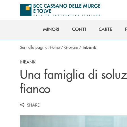
Salta al contenuto principale
MINORI
CONTI
CARTE
MINORI
CONTI
CARTE
Sei nella pagina:
Home
/
Giovani
/
Inbank
INBANK
Una famiglia di soluz
fianco
SHARE