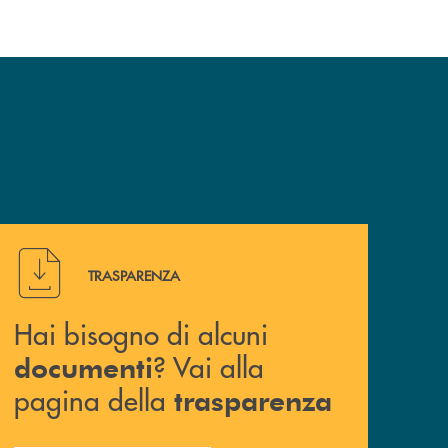
Hai bisogno di alcuni documenti ? Vai alla pagina della 
TRASPARENZA
Hai bisogno di alcuni
? Vai alla
documenti
pagina della
trasparenza