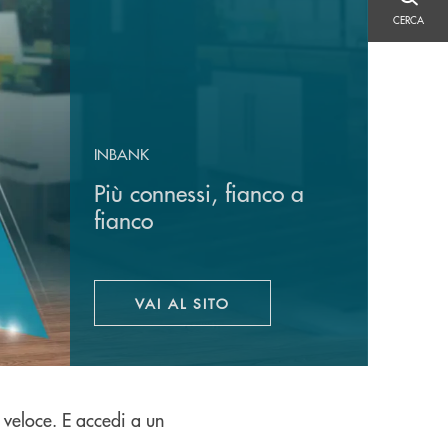
CERCA
CERCA
INBANK
Più connessi, fianco a
fianco
VAI AL SITO
APRE UNA NUOVA FINESTRA
 veloce. E accedi a un