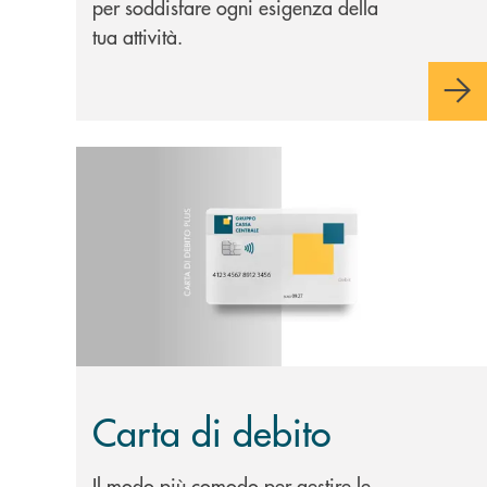
per soddisfare ogni esigenza della
tua attività.
Scopri di più Carta di debito
Carta di debito
Il modo più comodo per gestire le