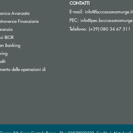
CONTATTI
E-mail:
info@bcccassanomurge.it
tronica Avanzata
PEC:
info@pec.bcccassanomurge.
Apre una nuova finestra
troversie Finanziarie
Telefono:
Apre una nuova finestra
(+39) 080 34 67 511
aranzia
Apre una nuova finestra
ssi IBOR
Apre una nuova finestra
en Banking
wing
lti
ento delle operazioni di
al Gruppo IVA Cassa Centrale Banca · P.Iva 02529020220
Crediti
|
Note legali