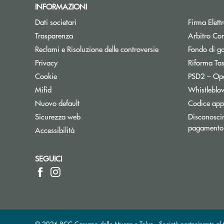
INFORMAZIONI
Dati societari
Firma Elet
Trasparenza
Arbitro Con
Reclami e Risoluzione delle controversie
Fondo di g
Privacy
Riforma Ta
Cookie
PSD2 – Op
Mifid
Whistleblo
Nuovo default
Codice appa
Sicurezza web
Disconoscim
pagamento
Accessibilità
SEGUICI
© 2026 BCC Cassano delle Murge e Tolve - Società partecipante 