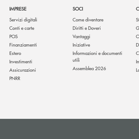
IMPRESE
SOCI
C
Servizi digitali
Come diventare
S
Conti e carte
Diritti e Doveri
G
POS
Vantaggi
O
Finanziamenti
Iniziative
D
Estero
Informazioni e documenti
C
utili
Investimenti
I
Assemblea 2026
Assicurazioni
L
PNRR