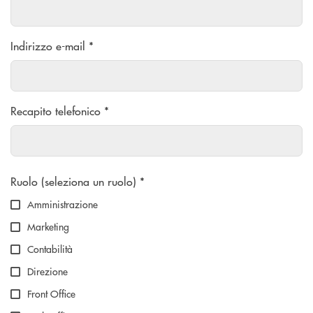
Indirizzo e-mail *
Recapito telefonico *
Scegliere un'opzione
Ruolo (seleziona un ruolo) *
Amministrazione
Marketing
Contabilità
Direzione
Front Office