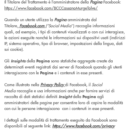
Il Titolare del Trattamento è l’amministratore della
Pagina
Facebook:
https://www.facebook.com/BCCCassanoMurgeTolve/
Quando un utente utilizza la
Pagina
amministrata dal
Titolare,
Facebook.com
(“
Social Media
”) raccoglie informazioni
quali, ad esempio, i tipi di contenuti visualizzati o con cui interagisce,
le azioni eseguite nonché le informazioni sui dispositivi usati (indirizzi
IP, sistema operativo, tipo di browser, impostazioni della lingua, dati
sui cookie).
Gli
della
sono statistiche aggregate create da
Insights
Pagina
determinati eventi registrati dai server di Facebook quando gli utenti
interagiscono con le
e i contenuti in esse presenti.
Pagine
Come illustrato nella
Privacy Policy
di Facebook, il
Social
Media
raccoglie e usa informazioni anche per fornire servizi di
raccolta di dati statistici definiti
della
agli
Insight
Pagina
amministratori delle pagine per consentire loro di capire la modalità
con cui le persone interagiscono con i contenuti in esse presenti.
I dettagli sulle modalità di trattamento eseguito da Facebook sono
disponibili al seguente link:
https://www.facebook.com/privacy