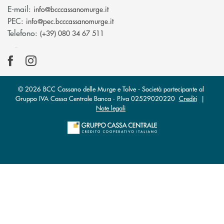
(si apre l’app di posta elettronica)
E-mail:
info@bcccassanomurge.it
(si apre l’app di posta elettronic
PEC:
info@pec.bcccassanomurge.it
Telefono:
(+39) 080 34 67 511
© 2026 BCC Cassano delle Murge e Tolve - Società partecipante al
Gruppo IVA Cassa Centrale Banca · P.Iva 02529020220
Crediti
|
Note legali