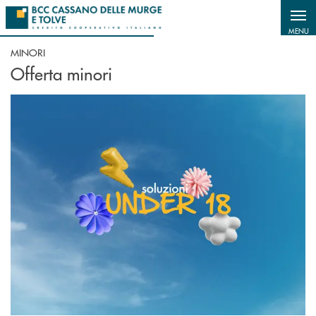
Salta al contenuto principale
MENU
MINORI
Offerta minori