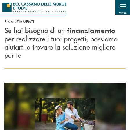
Salta al contenuto principale
MENU
FINANZIAMENTI
Se hai bisogno di un
finanziamento
per realizzare i tuoi progetti, possiamo
aiutarti a trovare la soluzione migliore
per te
Scopri di più Mutuo Casa. Semplice come andare in bicicletta.