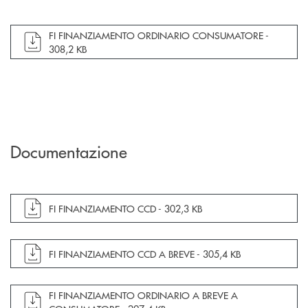
apre documento in una nuova finestra
FI FINANZIAMENTO ORDINARIO CONSUMATORE -
308,2 KB
Documentazione
apre documento in una nuova finestra
FI FINANZIAMENTO CCD -
302,3 KB
apre documento in una nuova finestra
FI FINANZIAMENTO CCD A BREVE -
305,4 KB
apre documento in una nuova finestra
FI FINANZIAMENTO ORDINARIO A BREVE A