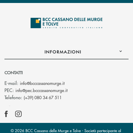
INFORMAZIONI
CONTATTI
(si apre l’app di posta elettronica)
E-mail:
info@bcccassanomurge.it
(si apre l’app di posta elettronic
PEC:
info@pec.bcccassanomurge.it
Telefono:
(+39) 080 34 67 511
© 2026 BCC Cassano delle Murge e Tolve - Società partecipante al