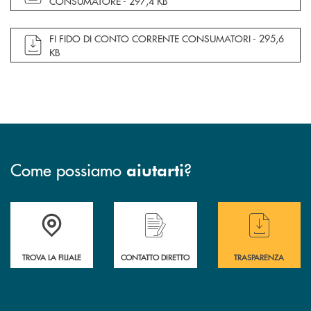
CONSUMATORE -
297,4 KB
apre documento in una nuova finestra
FI FIDO DI CONTO CORRENTE CONSUMATORI -
295,6
KB
Come possiamo
?
aiutarti
Accedi all' elenco completo delle filiali
Hai bisogno di assistenza immediata ? Contatt
Hai bisogno di alcun
TROVA LA FILIALE
CONTATTO DIRETTO
TRASPARENZA