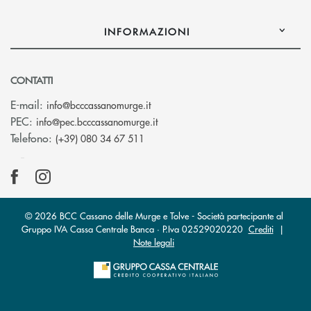
INFORMAZIONI
CONTATTI
(si apre l’app di posta elettronica)
E-mail:
info@bcccassanomurge.it
(si apre l’app di posta elettronic
PEC:
info@pec.bcccassanomurge.it
Telefono:
(+39) 080 34 67 511
© 2026 BCC Cassano delle Murge e Tolve - Società partecipante al
Gruppo IVA Cassa Centrale Banca · P.Iva 02529020220
Crediti
|
Note legali