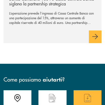
siglano la partnership strategica
L’operazione prevede l’ingresso di Cassa Centrale Banca con
una partecipazione del 15%, attraverso un aumento di
capitale riservato di 40 milioni di euro. Una partnership
industriale strategica, fondata sulla condivisione di valori
comuni e sulla prossimità ai territori, per ampliare l’offerta e
sostenere nuove opportunità di crescita e sviluppo.
Come possiamo
?
aiutarti
Accedi all' elenco completo delle filiali
Hai bisogno di assistenza immediata ? Contatt
Hai bisogno di alcun