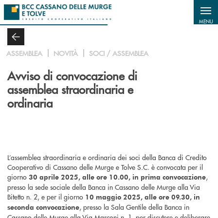
Salta al contenuto principale
MENU
ASSEMBLEA
NOVITÀ
SOCI / ASSEMBLEA
Avviso di convocazione di
assemblea straordinaria e
ordinaria
L’assemblea straordinaria e ordinaria dei soci della Banca di Credito
Cooperativo di Cassano delle Murge e Tolve S.C. è convocata per il
giorno
,
30 aprile 2025, alle ore 10.00, in prima convocazione
presso la sede sociale della Banca in Cassano delle Murge alla Via
Bitetto n. 2, e per il giorno
10 maggio 2025, alle ore 09.30, in
, presso la Sala Gentile della Banca in
seconda convocazione
Cassano delle Murge alla Via Marconi n. 1, per discutere e deliberare