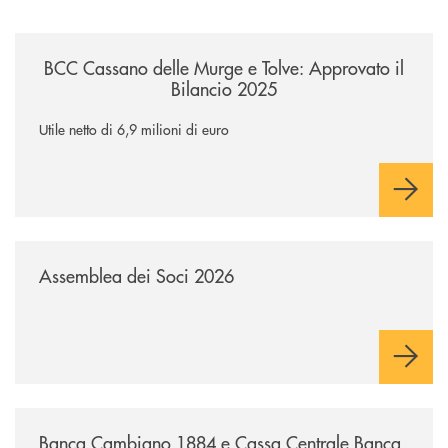
/news/bcc-cassano-delle-murge-e-tolve-approvato-il-bilancio-2025/
BCC Cassano delle Murge e Tolve: Approvato il
Bilancio 2025
Utile netto di 6,9 milioni di euro
/news/assemblea-dei-soci-2026/
Assemblea dei Soci 2026
/news/banca-cambiano-1884-e-cassa-centrale-banca-siglano-la-partner
Banca Cambiano 1884 e Cassa Centrale Banca