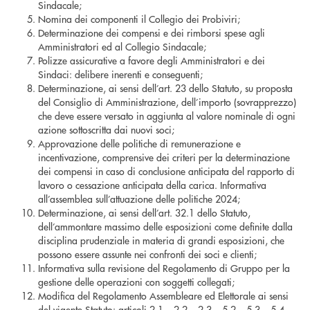
Sindacale;
Nomina dei componenti il Collegio dei Probiviri;
Determinazione dei compensi e dei rimborsi spese agli
Amministratori ed al Collegio Sindacale;
Polizze assicurative a favore degli Amministratori e dei
Sindaci: delibere inerenti e conseguenti;
Determinazione, ai sensi dell’art. 23 dello Statuto, su proposta
del Consiglio di Amministrazione, dell’importo (sovrapprezzo)
che deve essere versato in aggiunta al valore nominale di ogni
azione sottoscritta dai nuovi soci;
Approvazione delle politiche di remunerazione e
incentivazione, comprensive dei criteri per la determinazione
dei compensi in caso di conclusione anticipata del rapporto di
lavoro o cessazione anticipata della carica. Informativa
all’assemblea sull’attuazione delle politiche 2024;
Determinazione, ai sensi dell’art. 32.1 dello Statuto,
dell’ammontare massimo delle esposizioni come definite dalla
disciplina prudenziale in materia di grandi esposizioni, che
possono essere assunte nei confronti dei soci e clienti;
Informativa sulla revisione del Regolamento di Gruppo per la
gestione delle operazioni con soggetti collegati;
Modifica del Regolamento Assembleare ed Elettorale ai sensi
del vigente Statuto: articoli 2.1 – 2.2 – 2.3 – 5.2 – 5.3 – 5.4 –