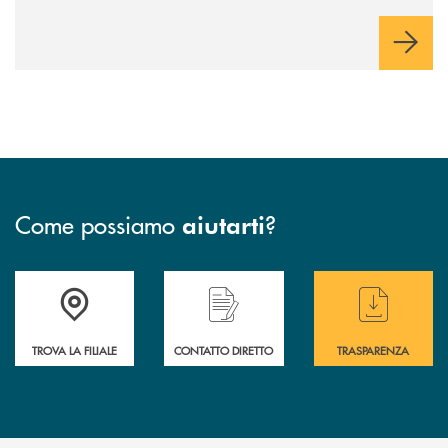
innovazione e accesso ai mercati dei capitali.
Come possiamo
?
aiutarti
Accedi all' elenco completo delle filiali
Hai bisogno di assistenza immediata ? Contatt
Hai bisogno di alcun
TROVA LA FILIALE
CONTATTO DIRETTO
TRASPARENZA