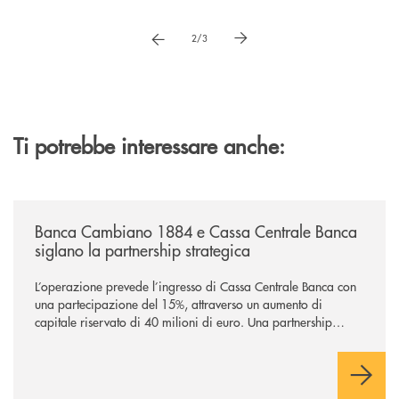
Pause
vai a immagne precedente
vai a immagine successiva
2/3
Ti potrebbe interessare anche:
/news/banca-cambiano-1884-e-cassa-centrale-banca-siglano-la-partner
Banca Cambiano 1884 e Cassa Centrale Banca
siglano la partnership strategica
L’operazione prevede l’ingresso di Cassa Centrale Banca con
una partecipazione del 15%, attraverso un aumento di
capitale riservato di 40 milioni di euro. Una partnership
industriale strategica, fondata sulla condivisione di valori
comuni e sulla prossimità ai territori, per ampliare l’offerta e
sostenere nuove opportunità di crescita e sviluppo.