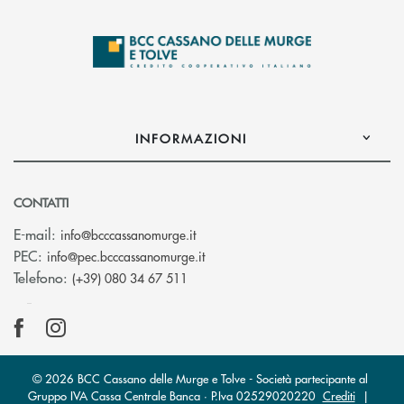
INFORMAZIONI
CONTATTI
(si apre l’app di posta elettronica)
E-mail:
info@bcccassanomurge.it
(si apre l’app di posta elettronic
PEC:
info@pec.bcccassanomurge.it
Telefono:
(+39) 080 34 67 511
© 2026 BCC Cassano delle Murge e Tolve - Società partecipante al
Gruppo IVA Cassa Centrale Banca · P.Iva 02529020220
Crediti
|