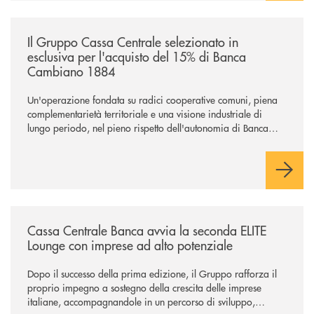
/news/il-gruppo-cassa-centrale-selezionato-in-esclusiva-per-lacquisto
Il Gruppo Cassa Centrale selezionato in
esclusiva per l'acquisto del 15% di Banca
Cambiano 1884
Un'operazione fondata su radici cooperative comuni, piena
complementarietà territoriale e una visione industriale di
lungo periodo, nel pieno rispetto dell'autonomia di Banca
Cambiano. Nei prossimi giorni verrà avviato il periodo di
negoziazione esclusiva per la finalizzazione dell’operazione.
/news/cassa-centrale-banca-avvia-la-seconda-elite-lounge-con-imprese-
Cassa Centrale Banca avvia la seconda ELITE
Lounge con imprese ad alto potenziale
Dopo il successo della prima edizione, il Gruppo rafforza il
proprio impegno a sostegno della crescita delle imprese
italiane, accompagnandole in un percorso di sviluppo,