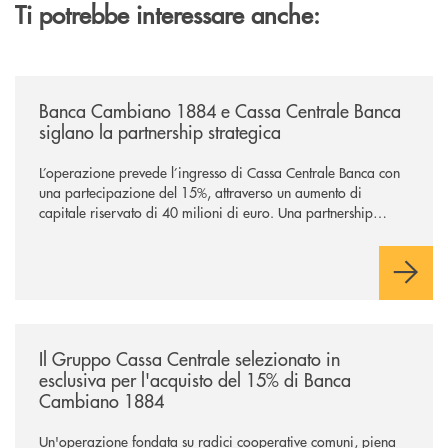
Ti potrebbe interessare anche:
/news/banca-cambiano-1884-e-cassa-centrale-banca-siglano-la-partner
Banca Cambiano 1884 e Cassa Centrale Banca
siglano la partnership strategica
L’operazione prevede l’ingresso di Cassa Centrale Banca con
una partecipazione del 15%, attraverso un aumento di
capitale riservato di 40 milioni di euro. Una partnership
industriale strategica, fondata sulla condivisione di valori
comuni e sulla prossimità ai territori, per ampliare l’offerta e
sostenere nuove opportunità di crescita e sviluppo.
/news/il-gruppo-cassa-centrale-selezionato-in-esclusiva-per-lacquisto
Il Gruppo Cassa Centrale selezionato in
esclusiva per l'acquisto del 15% di Banca
Cambiano 1884
Un'operazione fondata su radici cooperative comuni, piena