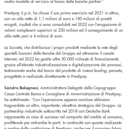
nostro modello di servizio al fianco delle banche partner.”
Prestipay S.p.A. ha chiuso il suo primo esercizio nel 2021 in attivo,
con un utile netto di 1,1 milioni di euro e 180 milioni di prestiti
erogati, risultati che si sono consolidati nel 2022 con l’erogazione di
volumi complessivi superiori ai 250 milioni ed il conseguimento di un
utile netto pari a 4 milioni di euro.
La Società, che distribuisce i propri prodotti mediante la rete degli
sportelli bancari delle Banche del Gruppo ed attraverso il canale
Internet, nel 2022 ha gestito oltre 50.000 richieste di finanziamento
grazie all’elevata industrializzazione e digitalizzazione dei processi,
testimoniata anche dal lancio del prodotto di
instant lending,
pensato,
progettato e realizzato direttamente in Prestipay.
, Amministratore Delegato della Capogruppo
Sandro Bolognesi
Cassa Centrale Banca e Consigliere di Amministrazione di Prestipay,
ha sottolineato: “Con l’operazione appena conclusa abbiamo
traguardato un altro, importante, obiettivo strategico del Gruppo. La
partnership industriale sottoscritta nel 2018 con Deutsche Bank
rappresenta un caso di successo nel comparto del credito al consumo,
profittevole per entrambe le parti. In continuità con quanto realizzato
a partire dalla costituzione di Prestipay, anche per il prossimo futuro