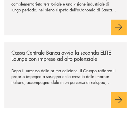
complementarietà territoriale e una visione industriale di
lungo periodo, nel pieno rispetto dell'autonomia di Banca
Cambiano. Nei prossimi giorni verrà avviato il periodo di
negoziazione esclusiva per la finalizzazione dell’operazione.
/news/cassa-centrale-banca-avvia-la-seconda-elite-lounge-con-imprese-
Cassa Centrale Banca avvia la seconda ELITE
Lounge con imprese ad alto potenziale
Dopo il successo della prima edizione, il Gruppo rafforza il
proprio impegno a sostegno della crescita delle imprese
italiane, accompagnandole in un percorso di sviluppo,
innovazione e accesso ai mercati dei capitali.