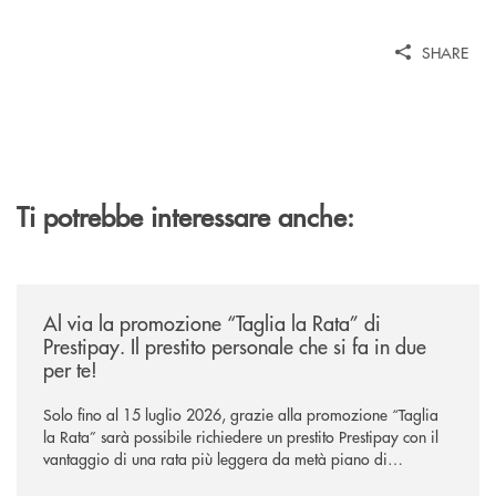
SHARE
Ti potrebbe interessare anche:
/news/al-via-la-promozione-taglia-la-rata-di-prestipay-il-prestito-perso
Al via la promozione “Taglia la Rata” di
Prestipay. Il prestito personale che si fa in due
per te!
Solo fino al 15 luglio 2026, grazie alla promozione “Taglia
la Rata” sarà possibile richiedere un prestito Prestipay con il
vantaggio di una rata più leggera da metà piano di
rimborso.