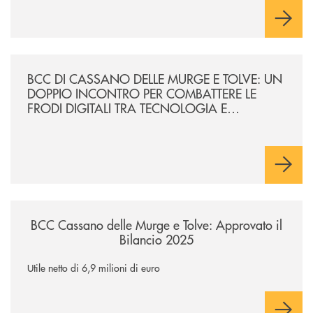
/news/incontro-per-combattere-le-frodi-digitali-tra-tecnologia-e-consa
BCC DI CASSANO DELLE MURGE E TOLVE: UN
DOPPIO INCONTRO PER COMBATTERE LE
FRODI DIGITALI TRA TECNOLOGIA E
CONSAPEVOLEZZA
/news/bcc-cassano-delle-murge-e-tolve-approvato-il-bilancio-2025/
BCC Cassano delle Murge e Tolve: Approvato il
Bilancio 2025
Utile netto di 6,9 milioni di euro