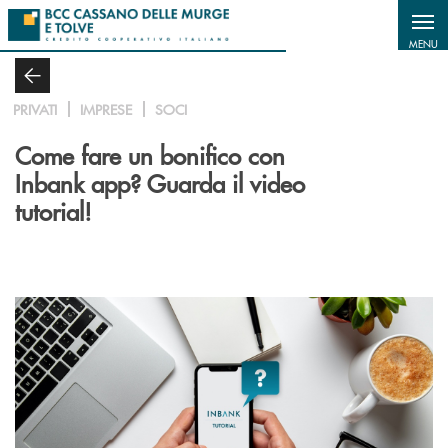
Salta al contenuto principale
MENU
PRIVATI
IMPRESE
SOCI
Come fare un bonifico con
Inbank app? Guarda il video
tutorial!