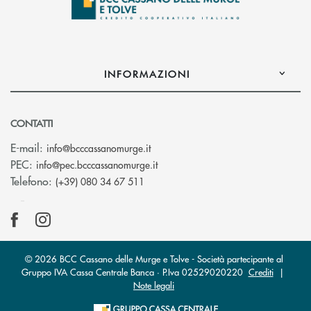
INFORMAZIONI
CONTATTI
(si apre l’app di posta elettronica)
E-mail:
info@bcccassanomurge.it
(si apre l’app di posta elettronic
PEC:
info@pec.bcccassanomurge.it
Telefono:
(+39) 080 34 67 511
© 2026 BCC Cassano delle Murge e Tolve - Società partecipante al
Gruppo IVA Cassa Centrale Banca · P.Iva 02529020220
Crediti
|
Note legali