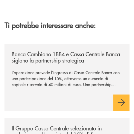
Ti potrebbe interessare anche:
/news/banca-cambiano-1884-e-cassa-centrale-banca-siglano-la-partner
Banca Cambiano 1884 e Cassa Centrale Banca
siglano la partnership strategica
L’operazione prevede l’ingresso di Cassa Centrale Banca con
una partecipazione del 15%, attraverso un aumento di
capitale riservato di 40 milioni di euro. Una partnership
industriale strategica, fondata sulla condivisione di valori
comuni e sulla prossimità ai territori, per ampliare l’offerta e
sostenere nuove opportunità di crescita e sviluppo.
/news/il-gruppo-cassa-centrale-selezionato-in-esclusiva-per-lacquisto
Il Gruppo Cassa Centrale selezionato in