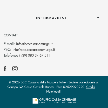
INFORMAZIONI
CONTATTI
(si apre l’app di posta elettronica)
E-mail:
info@bcccassanomurge.it
(si apre l’app di posta elettronic
PEC:
info@pec.bcccassanomurge.it
Telefono:
(+39) 080 34 67 511
© 2026 BCC Cassano delle Murge e Tolve - Società partecipante al
Gruppo IVA Cassa Centrale Banca · P.Iva 02529020220
Crediti
|
Note legali