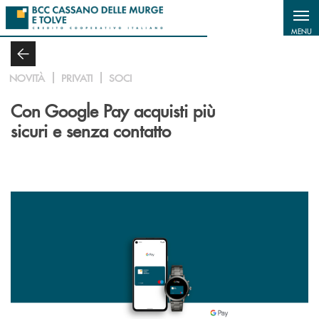
Salta al contenuto principale
MENU
NOVITÀ
PRIVATI
SOCI
Con Google Pay acquisti più
sicuri e senza contatto