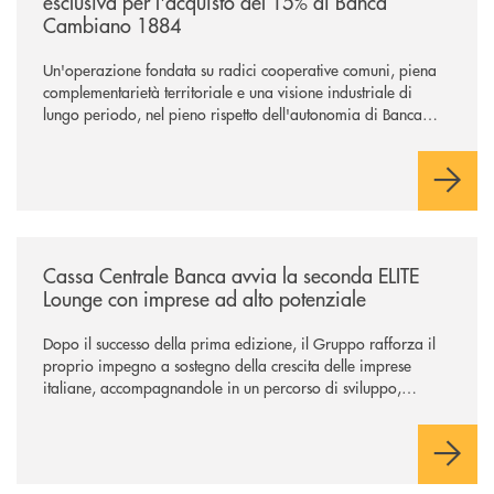
esclusiva per l'acquisto del 15% di Banca
Cambiano 1884
Un'operazione fondata su radici cooperative comuni, piena
complementarietà territoriale e una visione industriale di
lungo periodo, nel pieno rispetto dell'autonomia di Banca
Cambiano. Nei prossimi giorni verrà avviato il periodo di
negoziazione esclusiva per la finalizzazione dell’operazione.
/news/cassa-centrale-banca-avvia-la-seconda-elite-lounge-con-imprese-
Cassa Centrale Banca avvia la seconda ELITE
Lounge con imprese ad alto potenziale
Dopo il successo della prima edizione, il Gruppo rafforza il
proprio impegno a sostegno della crescita delle imprese
italiane, accompagnandole in un percorso di sviluppo,
innovazione e accesso ai mercati dei capitali.