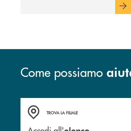
sulla condivisione di valori comuni e sulla
prossimità ai territori, per ampliare l’offerta
e sostenere nuove opportunità di crescita e
sviluppo.
Come possiamo
aiut
Accedi all' elenco completo delle filiali
TROVA LA FILIALE
Accedi all'
elenco