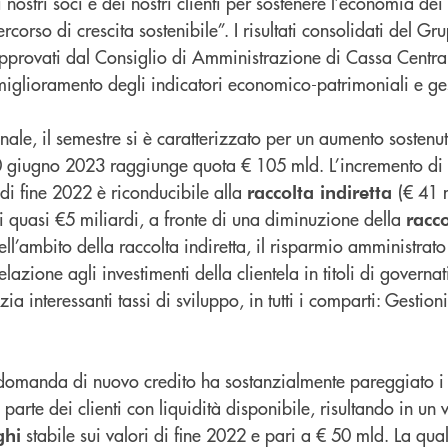
nostri soci e dei nostri clienti per sostenere l’economia dei n
corso di crescita sostenibile”. I risultati consolidati del Gru
pprovati dal Consiglio di Amministrazione di Cassa Centra
miglioramento degli indicatori economico-patrimoniali e ges
onale, il semestre si è caratterizzato per un aumento sostenu
0 giugno 2023 raggiunge quota € 105 mld. L’incremento di 
 di fine 2022 è riconducibile alla
(€ 41 
raccolta indiretta
di quasi €5 miliardi, a fronte di una diminuzione della
racco
ll’ambito della raccolta indiretta, il risparmio amministrato 
elazione agli investimenti della clientela in titoli di governat
ia interessanti tassi di sviluppo, in tutti i comparti: Gestion
a domanda di nuovo credito ha sostanzialmente pareggiato i 
parte dei clienti con liquidità disponibile, risultando in un 
stabile sui valori di fine 2022 e pari a € 50 mld. La qual
ghi