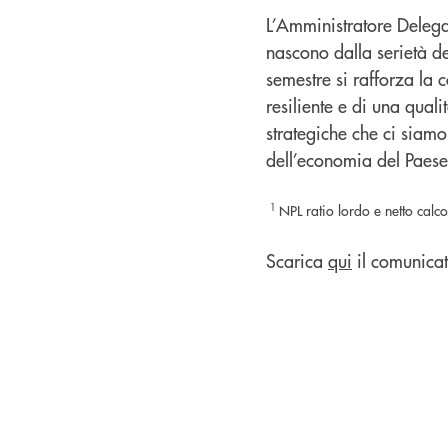
L’Amministratore Delegat
nascono dalla serietà d
semestre si rafforza la
resiliente e di una qualit
strategiche che ci siam
dell’economia del Paese
1
NPL ratio lordo e netto cal
Scarica
qui
il comunicat