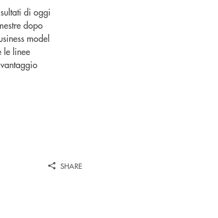
ultati di oggi
emestre dopo
business model
 le linee
a vantaggio
SHARE