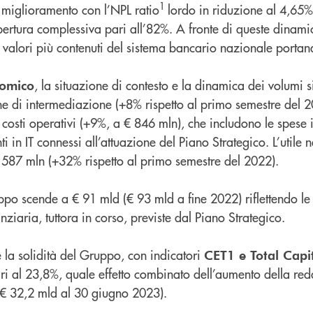
1
i miglioramento con l’NPL ratio
lordo in riduzione al 4,65%
rtura complessiva pari all’82%. A fronte di queste dinamic
 valori più contenuti del sistema bancario nazionale portan
, la situazione di contesto e la dinamica dei volumi s
nomico
ine di intermediazione (+8% rispetto al primo semestre del 
 costi operativi (+9%, a € 846 mln), che includono le spese i
ti in IT connessi all’attuazione del Piano Strategico. L’utile 
€ 587 mln (+32% rispetto al primo semestre del 2022).
po scende a € 91 mld (€ 93 mld a fine 2022) riflettendo le 
nziaria, tuttora in corso, previste dal Piano Strategico.
e la solidità del Gruppo, con indicatori
CET1 e Total Capit
i al 23,8%, quale effetto combinato dell’aumento della redd
(€ 32,2 mld al 30 giugno 2023).