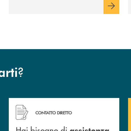
Cambiano. Nei prossimi giorni verrà
avviato il periodo di negoziazione
esclusiva per la finalizzazione
dell’operazione.
?
arti
Hai bisogno di assistenza immediata ? Contattaci!
CONTATTO DIRETTO
Hai bisogno di
assistenza