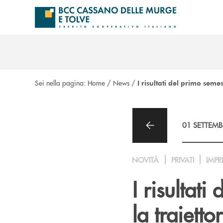
Salta al contenuto principale
Sei nella pagina:
Home
/
News
/
I risultati del primo sem
01 SETTEMB
NOVITÀ
PRIVATI
IMPR
I risultat
la traiett