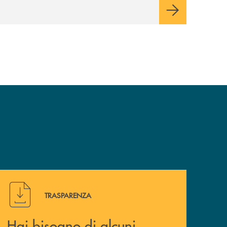
mercati dei capitali.
Hai bisogno di alcuni documenti ? Vai alla pagina della 
TRASPARENZA
Hai bisogno di alcuni