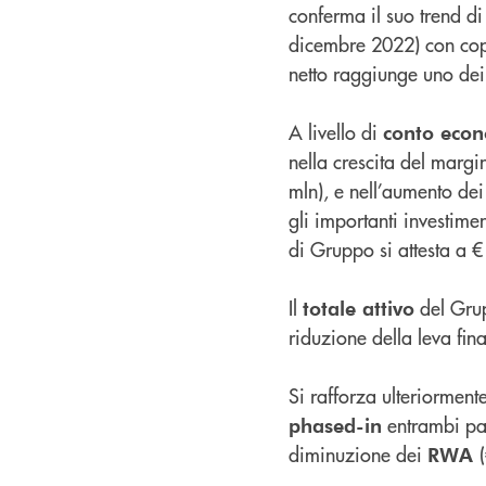
conferma il suo trend d
dicembre 2022) con cope
netto raggiunge uno dei
A livello di
conto eco
nella crescita del marg
mln), e nell’aumento dei
gli importanti investimen
di Gruppo si attesta a 
Il
del Grup
totale attivo
riduzione della leva fina
Si rafforza ulteriorment
entrambi par
phased-in
diminuzione dei
RWA