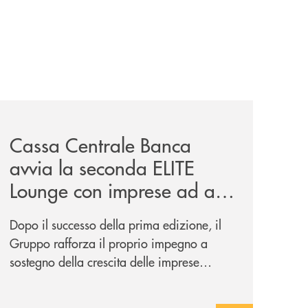
iva-per-lacquisto-del-15-di-banca-cambiano-1884/
news/cassa-centrale-banca-avvia-la-seconda-elite-lounge-
Cassa Centrale Banca
avvia la seconda ELITE
Lounge con imprese ad alto
potenziale
Dopo il successo della prima edizione, il
Gruppo rafforza il proprio impegno a
sostegno della crescita delle imprese
italiane, accompagnandole in un percorso
di sviluppo, innovazione e accesso ai