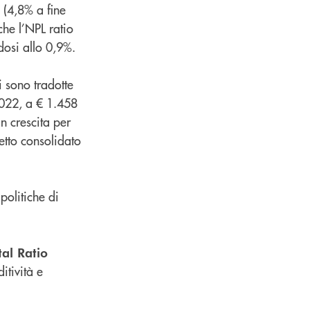
 (4,8% a fine
he l’NPL ratio
dosi allo 0,9%.
i sono tradotte
2022, a € 1.458
n crescita per
netto consolidato
politiche di
al Ratio
itività e