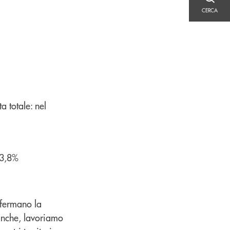
CERCA
CERCA
ta totale: nel
23,8%
nfermano la
anche, lavoriamo