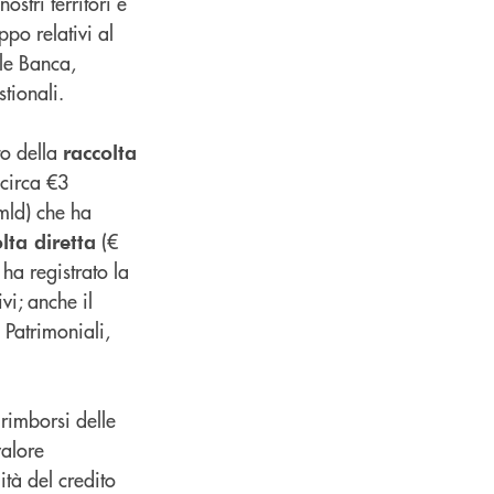
ostri territori e
ppo relativi al
le Banca,
tionali.
to della
raccolta
circa €3
mld) che ha
(€
lta diretta
ha registrato la
ivi; anche il
i Patrimoniali,
rimborsi delle
valore
ità del credito