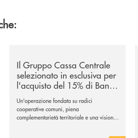
che:
ca-siglano-la-partnership-strategica/
/news/il-gruppo-cassa-centrale-selezionato-in-esclus
/
Il Gruppo Cassa Centrale
selezionato in esclusiva per
l'acquisto del 15% di Banca
Cambiano 1884
Un'operazione fondata su radici
cooperative comuni, piena
complementarietà territoriale e una visione
industriale di lungo periodo, nel pieno
rispetto dell'autonomia di Banca