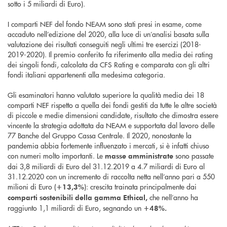
sotto i 5 miliardi di Euro).
I comparti NEF del fondo NEAM sono stati presi in esame, come
accaduto nell’edizione del 2020, alla luce di un’analisi basata sulla
valutazione dei risultati conseguiti negli ultimi tre esercizi (2018-
2019-2020). Il premio conferito fa riferimento alla media dei rating
dei singoli fondi, calcolata da CFS Rating e comparata con gli altri
fondi italiani appartenenti alla medesima categoria.
Gli esaminatori hanno valutato superiore la qualità media dei 18
comparti NEF rispetto a quella dei fondi gestiti da tutte le altre società
di piccole e medie dimensioni candidate, risultato che dimostra essere
vincente la strategia adottata da NEAM e supportata dal lavoro delle
77 Banche del Gruppo Cassa Centrale. Il 2020, nonostante la
pandemia abbia fortemente influenzato i mercati, si è infatti chiuso
con numeri molto importanti. Le
sono passate
masse amministrate
dai 3,8 miliardi di Euro del 31.12.2019 a 4.7 miliardi di Euro al
31.12.2020 con un incremento di raccolta netta nell’anno pari a 550
milioni di Euro (
): crescita trainata principalmente dai
+13,3%
che nell’anno ha
comparti sostenibili della gamma Ethical,
raggiunto 1,1 miliardi di Euro, segnando un
+48%.