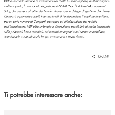
NEF
è un Fondo comune di investimento di diritto lussemburghese, multimanager e
multicomparto, la cui società di gestione è NEAM (Nord Est Asset Management
S.A.), che gestisce gli attivi del Fondo attraverso una delega di gestione dei diversi
Comparti a primarie società internazionali. Il Fondo rivaluta il capitale investito e,
per un certo numero di Comparti, persegue un’ottimizzazione del reddito
dell’investimento. NEF offre un’ampia e diversificata possibilità di scelta investendo
sulle principali borse mondiali, nei mercati emergenti e nel settore immobiliare,
distribuendo eventuali rischi fra più investimenti e Paesi diversi.
SHARE
Ti potrebbe interessare anche:
/news/banca-cambiano-1884-e-cassa-centrale-banca-siglano-la-partner