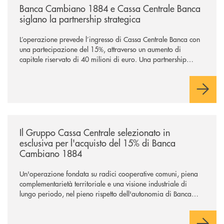
Banca Cambiano 1884 e Cassa Centrale Banca
siglano la partnership strategica
L’operazione prevede l’ingresso di Cassa Centrale Banca con
una partecipazione del 15%, attraverso un aumento di
capitale riservato di 40 milioni di euro. Una partnership
industriale strategica, fondata sulla condivisione di valori
comuni e sulla prossimità ai territori, per ampliare l’offerta e
sostenere nuove opportunità di crescita e sviluppo.
/news/il-gruppo-cassa-centrale-selezionato-in-esclusiva-per-lacquisto
Il Gruppo Cassa Centrale selezionato in
esclusiva per l'acquisto del 15% di Banca
Cambiano 1884
Un'operazione fondata su radici cooperative comuni, piena
complementarietà territoriale e una visione industriale di
lungo periodo, nel pieno rispetto dell'autonomia di Banca
Cambiano. Nei prossimi giorni verrà avviato il periodo di
negoziazione esclusiva per la finalizzazione dell’operazione.