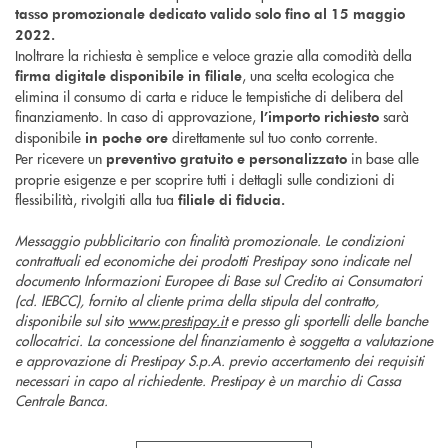
tasso promozionale dedicato valido solo fino al 15 maggio
2022.
Inoltrare la richiesta è semplice e veloce grazie alla comodità della
, una scelta ecologica che
firma digitale
disponibile in filiale
elimina il consumo di carta e riduce le tempistiche di delibera del
finanziamento. In caso di approvazione,
sarà
l’importo richiesto
disponibile
direttamente sul tuo conto corrente.
in poche ore
Per ricevere un
in base alle
preventivo gratuito e personalizzato
proprie esigenze e per scoprire tutti i dettagli sulle condizioni di
flessibilità, rivolgiti alla tua
filiale di fiducia.
Messaggio pubblicitario con finalità promozionale. Le condizioni
contrattuali ed economiche dei prodotti Prestipay sono indicate nel
documento Informazioni Europee di Base sul Credito ai Consumatori
(cd. IEBCC), fornito al cliente prima della stipula del contratto,
disponibile sul sito
www.prestipay.it
e presso gli sportelli delle banche
collocatrici. La concessione del finanziamento è soggetta a valutazione
e approvazione di Prestipay S.p.A. previo accertamento dei requisiti
necessari in capo al richiedente. Prestipay è un marchio di Cassa
Centrale Banca.