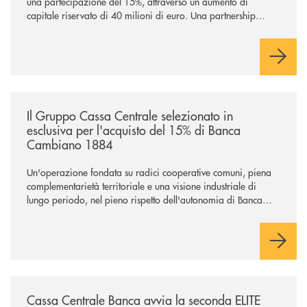
una partecipazione del 15%, attraverso un aumento di
capitale riservato di 40 milioni di euro. Una partnership
industriale strategica, fondata sulla condivisione di valori
comuni e sulla prossimità ai territori, per ampliare l’offerta e
sostenere nuove opportunità di crescita e sviluppo.
/news/il-gruppo-cassa-centrale-selezionato-in-esclusiva-per-lacquisto
Il Gruppo Cassa Centrale selezionato in
esclusiva per l'acquisto del 15% di Banca
Cambiano 1884
Un'operazione fondata su radici cooperative comuni, piena
complementarietà territoriale e una visione industriale di
lungo periodo, nel pieno rispetto dell'autonomia di Banca
Cambiano. Nei prossimi giorni verrà avviato il periodo di
negoziazione esclusiva per la finalizzazione dell’operazione.
/news/cassa-centrale-banca-avvia-la-seconda-elite-lounge-con-imprese-
Cassa Centrale Banca avvia la seconda ELITE