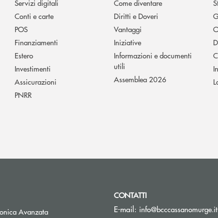
Servizi digitali
Come diventare
S
Conti e carte
Diritti e Doveri
G
POS
Vantaggi
O
Finanziamenti
Iniziative
D
Estero
Informazioni e documenti
C
utili
Investimenti
I
Assemblea 2026
Assicurazioni
L
PNRR
CONTATTI
E-mail:
info@bcccassanomurge.it
tronica Avanzata