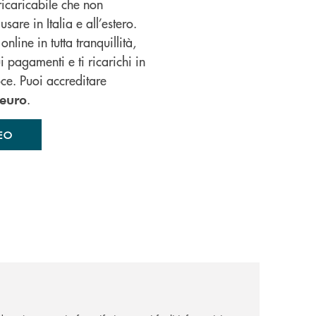
ricaricabile che non
sare in Italia e all’estero.
nline in tutta tranquillità,
i pagamenti e ti ricarichi in
ce. Puoi accreditare
.
euro
EO