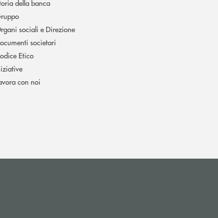
toria della banca
ruppo
rgani sociali e Direzione
ocumenti societari
odice Etico
niziative
avora con noi
(si apre l’app di posta elettronica)