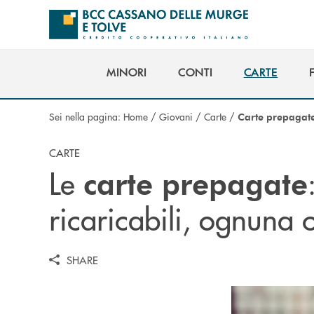
Salta al contenuto principale
MINORI
CONTI
CARTE
MINORI
CONTI
CARTE
Sei nella pagina:
Home
/
Giovani
/
Carte
/
Carte prepagat
CARTE
Le
carte prepagate
ricaricabili, ognuna 
SHARE