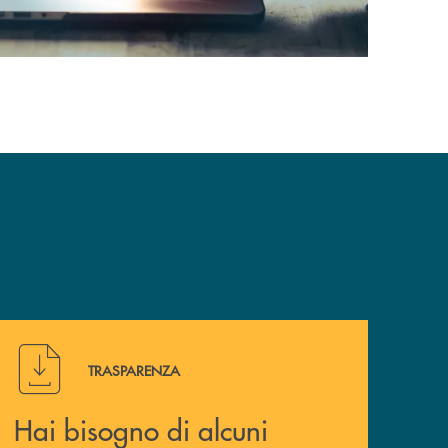
Hai bisogno di alcuni documenti ? Vai alla pagina della 
TRASPARENZA
Hai bisogno di alcuni