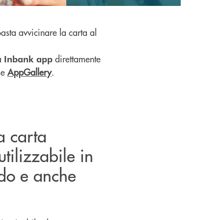
 basta avvicinare la carta al
a
direttamente
Inbank app
e
AppGallery
.
la carta
tilizzabile in
ndo e anche