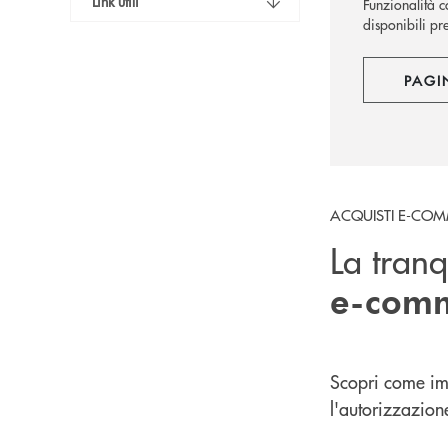
Link utili
Funzionalità co
disponibili pre
PAGI
ACQUISTI E-CO
La tranqu
e-com
Scopri come im
l'autorizzazio