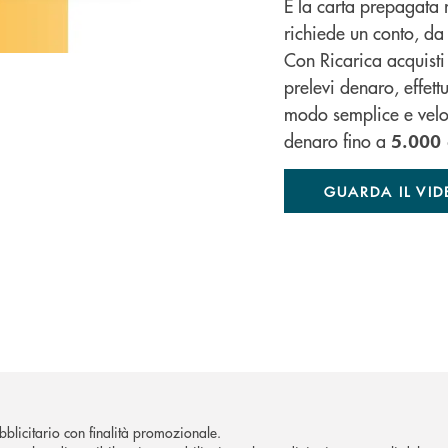
È la carta prepagata 
richiede un conto, da u
Con Ricarica acquisti o
prelevi denaro, effettu
modo semplice e velo
denaro fino a
5.000 
GUARDA IL VID
blicitario con finalità promozionale.