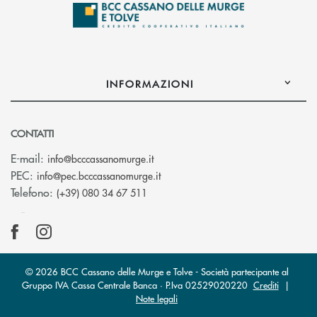
INFORMAZIONI
CONTATTI
(si apre l’app di posta elettronica)
E-mail:
info@bcccassanomurge.it
(si apre l’app di posta elettronic
PEC:
info@pec.bcccassanomurge.it
Telefono:
(+39) 080 34 67 511
© 2026 BCC Cassano delle Murge e Tolve - Società partecipante al
Gruppo IVA Cassa Centrale Banca · P.Iva 02529020220
Crediti
|
Note legali