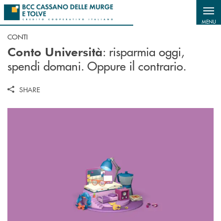
Salta al contenuto principale
MENU
CONTI
: risparmia oggi,
Conto Università
spendi domani. Oppure il contrario.
SHARE