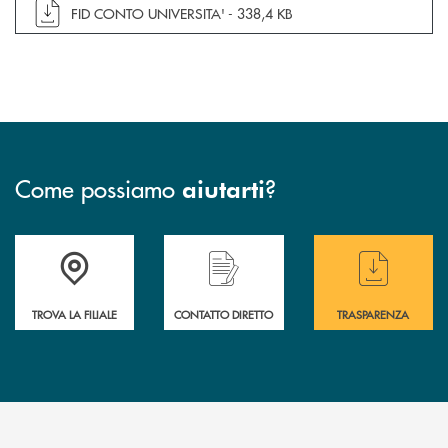
apre documento in una nuova finestra
FID CONTO UNIVERSITA' -
338,4 KB
Come possiamo
?
aiutarti
Accedi all' elenco completo delle filiali
Hai bisogno di assistenza immediata ? Contatt
Hai bisogno di alcun
TROVA LA FILIALE
CONTATTO DIRETTO
TRASPARENZA