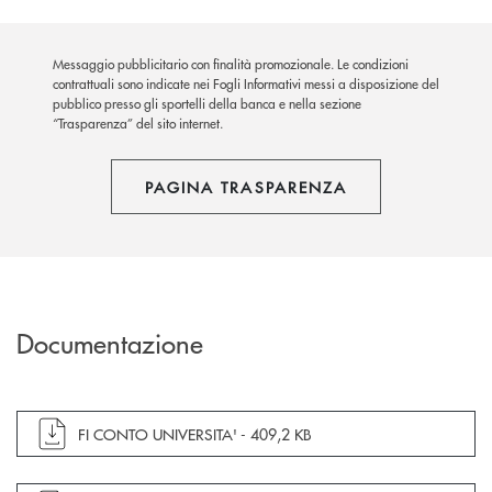
Messaggio pubblicitario con finalità promozionale. Le condizioni
contrattuali sono indicate nei Fogli Informativi messi a disposizione del
pubblico presso gli sportelli della banca e nella sezione
“Trasparenza” del sito internet.
PAGINA TRASPARENZA
Documentazione
apre documento in una nuova finestra
FI CONTO UNIVERSITA' -
409,2 KB