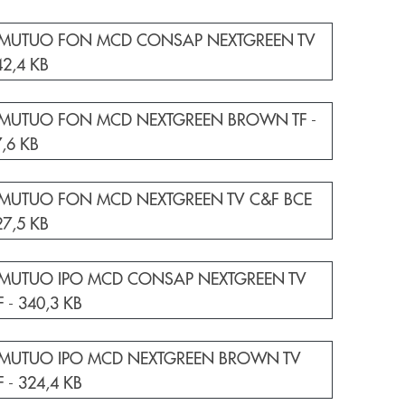
e documento in una nuova finestra
I. MUTUO FON MCD CONSAP NEXTGREEN TV
42,4 KB
e documento in una nuova finestra
I. MUTUO FON MCD NEXTGREEN BROWN TF -
,6 KB
e documento in una nuova finestra
I. MUTUO FON MCD NEXTGREEN TV C&F BCE
27,5 KB
e documento in una nuova finestra
I. MUTUO IPO MCD CONSAP NEXTGREEN TV
F -
340,3 KB
e documento in una nuova finestra
I. MUTUO IPO MCD NEXTGREEN BROWN TV
F -
324,4 KB