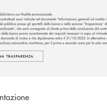
blicitario con finalità promozionale.
contrattuali sono indicate nel documento "Informazioni generali sul credito
el pubblico presso gli sportelli della banca e nella sezione “Trasparenza” de
rdizzato”, che sarà consegnato al cliente prima della conclusione del contr
à della banca previo accertamento dei requisiti necessari in capo al richieden
domanda di mutuo e che stipuleranno entro il 31/10/2023. In alternativa alla 
a polizza assicurativa AssiHome, per il primo e secondo anno per la sola c
NA TRASPARENZA
ntazione