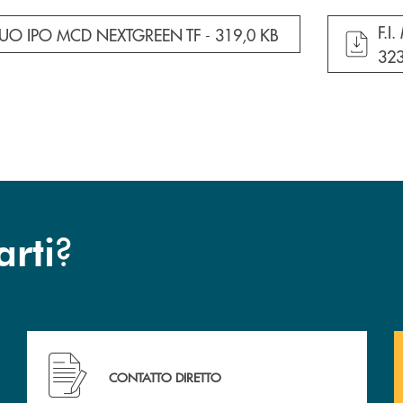
apr
F.I
cumento in una nuova finestra
UTUO IPO MCD NEXTGREEN TF -
319,0 KB
323
?
arti
Hai bisogno di assistenza immediata ? Contattaci!
CONTATTO DIRETTO