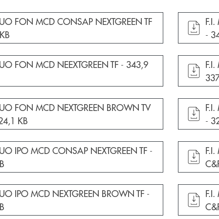
cumento in una nuova finestra
apr
UTUO FON MCD CONSAP NEXTGREEN TF
F.
 KB
-
3
cumento in una nuova finestra
apr
UTUO FON MCD NEEXTGREEN TF -
343,9
F.
337
cumento in una nuova finestra
apr
UTUO FON MCD NEXTGREEN BROWN TV
F.
24,1 KB
-
3
cumento in una nuova finestra
apr
UTUO IPO MCD CONSAP NEXTGREEN TF -
F.
KB
C&
cumento in una nuova finestra
apr
UTUO IPO MCD NEXTGREEN BROWN TF -
F.
KB
C&