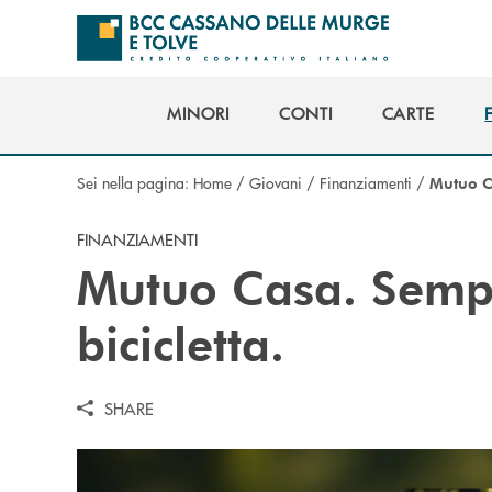
Salta al contenuto principale
MINORI
CONTI
CARTE
MINORI
CONTI
CARTE
Sei nella pagina:
Home
/
Giovani
/
Finanziamenti
/
Mutuo 
FINANZIAMENTI
Mutuo Casa. Sempl
bicicletta.
SHARE