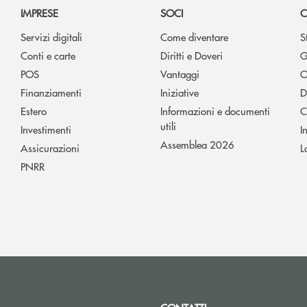
IMPRESE
SOCI
C
Servizi digitali
Come diventare
S
Conti e carte
Diritti e Doveri
G
POS
Vantaggi
O
Finanziamenti
Iniziative
D
Estero
Informazioni e documenti
C
utili
Investimenti
I
Assemblea 2026
Assicurazioni
L
PNRR