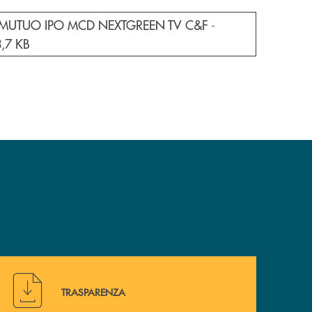
e documento in una nuova finestra
. MUTUO IPO MCD NEXTGREEN TV C&F -
,7 KB
Hai bisogno di alcuni documenti ? Vai alla pagina della 
TRASPARENZA