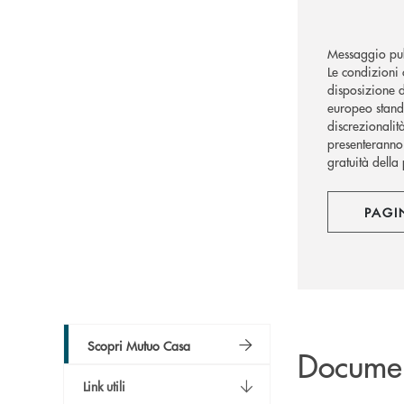
Messaggio pub
Le condizioni 
disposizione d
europeo standa
discrezionalit
presenteranno 
gratuità dell
PAGI
Scopri Mutuo Casa
Docume
Link utili