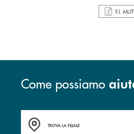
apre do
F.I. M
Come possiamo
aiut
Accedi all' elenco completo delle filiali
TROVA LA FILIALE