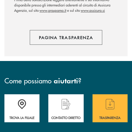
disponibile presso gli intermediari aderenti al circuito di Assicura
Agenzia, sul sito
www.groupama.it
e sul sito
www.assicura.si
PAGINA TRASPARENZA
Come possiamo
?
aiutarti
Accedi all' elenco completo delle filiali
Hai bisogno di assistenza immediata ? Contatt
Hai bisogno di alcun
TROVA LA FILIALE
CONTATTO DIRETTO
TRASPARENZA