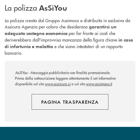
La polizza
AsSìYou
La polizza creata dal Gruppo Assimoco e distribuita in esclusiva da
Assicura Agenzia per coloro che desiderano
garantirsi un
per far fronte ai costi che
adeguato sostegno economico
deriverebbero dall'improvvisa mancanza della figura chiave
in caso
e che siano intestatari di un rapporto
di infortunio e malattia
bancario.
AsSìYou
- Messaggio pubblicitario con finalità promozionale.
Prima della sottoscrizione leggere attentamente il set informativo
disponibile sul sito
www.assicura.si
e sul sito
www.assimoco.it
PAGINA TRASPARENZA