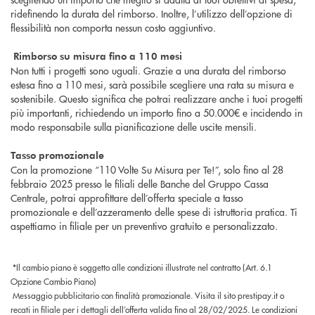
ridefinendo la durata del rimborso. Inoltre, l’utilizzo dell’opzione di
flessibilità non comporta nessun costo aggiuntivo.
Rimborso su misura fino a 110 mesi
Non tutti i progetti sono uguali. Grazie a una durata del rimborso
estesa fino a 110 mesi, sarà possibile scegliere una rata su misura e
sostenibile. Questo significa che potrai realizzare anche i tuoi progetti
più importanti, richiedendo un importo fino a 50.000€ e incidendo in
modo responsabile sulla pianificazione delle uscite mensili.
Tasso promozionale
Con la promozione “110 Volte Su Misura per Te!”, solo fino al 28
febbraio 2025 presso le filiali delle Banche del Gruppo Cassa
Centrale, potrai approfittare dell’offerta speciale a tasso
promozionale e dell’azzeramento delle spese di istruttoria pratica. Ti
aspettiamo in filiale per un preventivo gratuito e personalizzato.
*Il cambio piano è soggetto alle condizioni illustrate nel contratto (Art. 6.1
Opzione Cambio Piano)
Messaggio pubblicitario con finalità promozionale. Visita il sito prestipay.it o
recati in filiale per i dettagli dell’offerta valida fino al 28/02/2025. Le condizioni