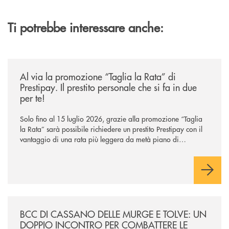
Ti potrebbe interessare anche:
/news/al-via-la-promozione-taglia-la-rata-di-prestipay-il-prestito-perso
Al via la promozione “Taglia la Rata” di
Prestipay. Il prestito personale che si fa in due
per te!
Solo fino al 15 luglio 2026, grazie alla promozione “Taglia
la Rata” sarà possibile richiedere un prestito Prestipay con il
vantaggio di una rata più leggera da metà piano di
rimborso.
/news/incontro-per-combattere-le-frodi-digitali-tra-tecnologia-e-consa
BCC DI CASSANO DELLE MURGE E TOLVE: UN
DOPPIO INCONTRO PER COMBATTERE LE