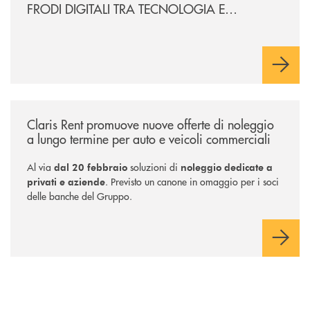
FRODI DIGITALI TRA TECNOLOGIA E
CONSAPEVOLEZZA
/news/claris-rent-promuove-nuove-offerte-di-noleggio-a-lungo-termine-
Claris Rent promuove nuove offerte di noleggio
a lungo termine per auto e veicoli commerciali
Al via
soluzioni di
dal 20 febbraio
noleggio dedicate a
. Previsto un canone in omaggio per i soci
privati e aziende
delle banche del Gruppo.