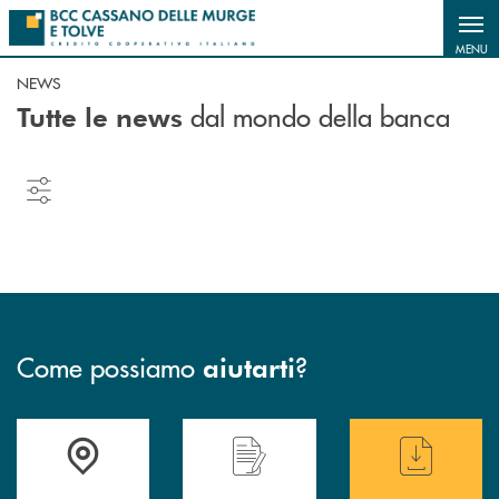
Salta al contenuto principale
MENU
NEWS
dal mondo della banca
Tutte le news
Come possiamo
?
aiutarti
Accedi all' elenco completo delle filiali
Hai bisogno di assistenza immediata ? Contatt
Hai bisogno di alcun