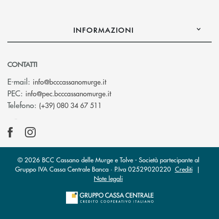
INFORMAZIONI
CONTATTI
(si apre l’app di posta elettronica)
E-mail:
info@bcccassanomurge.it
(si apre l’app di posta elettronic
PEC:
info@pec.bcccassanomurge.it
Telefono:
(+39) 080 34 67 511
© 2026 BCC Cassano delle Murge e Tolve - Società partecipante al
Gruppo IVA Cassa Centrale Banca · P.Iva 02529020220
Crediti
|
Note legali