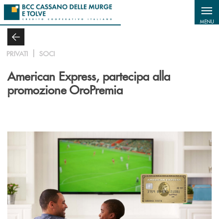
Salta al contenuto principale
MENU
PRIVATI
SOCI
American Express, partecipa alla
promozione OroPremia