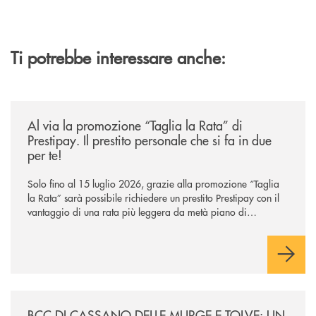
Ti potrebbe interessare anche:
/news/al-via-la-promozione-taglia-la-rata-di-prestipay-il-prestito-perso
Al via la promozione “Taglia la Rata” di
Prestipay. Il prestito personale che si fa in due
per te!
Solo fino al 15 luglio 2026, grazie alla promozione “Taglia
la Rata” sarà possibile richiedere un prestito Prestipay con il
vantaggio di una rata più leggera da metà piano di
rimborso.
/news/incontro-per-combattere-le-frodi-digitali-tra-tecnologia-e-consa
BCC DI CASSANO DELLE MURGE E TOLVE: UN