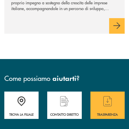
proprio impegno a sostegno della crescita delle imprese
italiane, accompagnandole in un percorso di sviluppo,
innovazione e accesso ai mercati dei capitali.
Come possiamo
?
aiutarti
Accedi all' elenco completo delle filiali
Hai bisogno di assistenza immediata ? Contatt
Hai bisogno di alcun
TROVA LA FILIALE
CONTATTO DIRETTO
TRASPARENZA