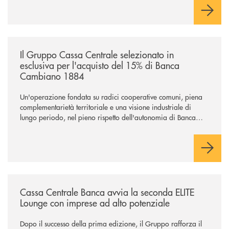
comuni e sulla prossimità ai territori, per ampliare l’offerta e
sostenere nuove opportunità di crescita e sviluppo.
/news/il-gruppo-cassa-centrale-selezionato-in-esclusiva-per-lacquisto
Il Gruppo Cassa Centrale selezionato in
esclusiva per l'acquisto del 15% di Banca
Cambiano 1884
Un'operazione fondata su radici cooperative comuni, piena
complementarietà territoriale e una visione industriale di
lungo periodo, nel pieno rispetto dell'autonomia di Banca
Cambiano. Nei prossimi giorni verrà avviato il periodo di
negoziazione esclusiva per la finalizzazione dell’operazione.
/news/cassa-centrale-banca-avvia-la-seconda-elite-lounge-con-imprese-
Cassa Centrale Banca avvia la seconda ELITE
Lounge con imprese ad alto potenziale
Dopo il successo della prima edizione, il Gruppo rafforza il