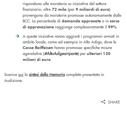
rispondono alle moratorie su iniziativa del settore
finanziario; oltre
(per
)
72 mila
9 miliardi di euro
provengono da moratorie promosse autonomamente dalle
BCC. La percentuale di
o in
domande approvate
corso
raggiunge complessivamente il
.
di approvazione
99%
A queste iniziative vanno aggiunti i programmi avviati in
ambito locale, come ad esempio in Alto Adige, dove le
hanno promosso specifiche misure
Casse Raiffeisen
agevolative (
#AltoAdigesiriparte
) per
ulteriori 130
.
milioni di euro
Scarica
qui
la
sintesi della Memoria
completa presentata in
Audizione.
SHARE