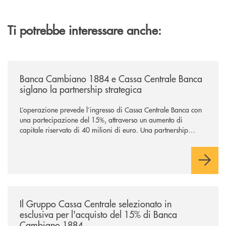
Ti potrebbe interessare anche:
/news/banca-cambiano-1884-e-cassa-centrale-banca-siglano-la-partner
Banca Cambiano 1884 e Cassa Centrale Banca
siglano la partnership strategica
L’operazione prevede l’ingresso di Cassa Centrale Banca con
una partecipazione del 15%, attraverso un aumento di
capitale riservato di 40 milioni di euro. Una partnership
industriale strategica, fondata sulla condivisione di valori
comuni e sulla prossimità ai territori, per ampliare l’offerta e
sostenere nuove opportunità di crescita e sviluppo.
/news/il-gruppo-cassa-centrale-selezionato-in-esclusiva-per-lacquisto
Il Gruppo Cassa Centrale selezionato in
esclusiva per l'acquisto del 15% di Banca
Cambiano 1884