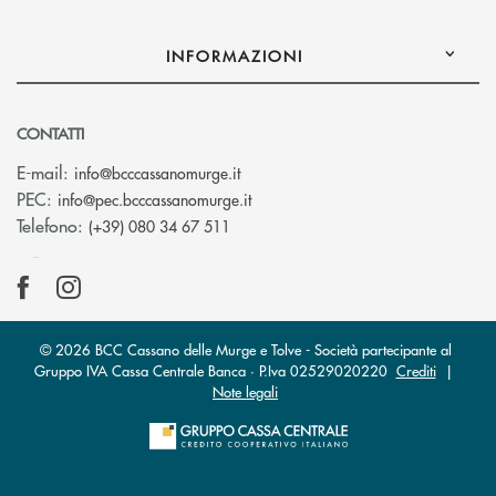
INFORMAZIONI
CONTATTI
(si apre l’app di posta elettronica)
E-mail:
info@bcccassanomurge.it
(si apre l’app di posta elettronic
PEC:
info@pec.bcccassanomurge.it
Telefono:
(+39) 080 34 67 511
© 2026 BCC Cassano delle Murge e Tolve - Società partecipante al
Gruppo IVA Cassa Centrale Banca · P.Iva 02529020220
Crediti
|
Note legali