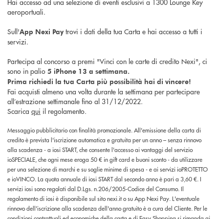
Hai accesso ad una selezione di eventi esclusivi a 1300 Lounge Key
aeroportuali.
Sull'
trovi i dati della tua Carta e hai accesso a tutti i
App Nexi Pay
servizi.
Partecipa al concorso a premi "Vinci con le carte di credito Nexi", ci
sono in palio
5 iPhone 13 a settimana.
Prima richiedi la tua Carta più possibilità hai di vincere!
Fai acquisti almeno una volta durante la settimana per partecipare
all’estrazione settimanale fino al 31/12/2022.
Scarica
qui
il regolamento.
Messaggio pubblicitario con finalità promozionale. All'emissione della carta di
credito è prevista l'iscrizione automatica e gratuita per un anno – senza rinnovo
alla scadenza - a iosi START, che consente l'accesso ai vantaggi del servizio
ioSPECIALE, che ogni mese eroga 50 € in gift card e buoni sconto - da utilizzare
per una selezione di marchi e su soglie minime di spesa - e ai servizi ioPROTETTO
e ioVINCO. La quota annuale di iosi START dal secondo anno è pari a 3,60 €. I
servizi iosi sono regolati dal D.Lgs. n.206/2005-Codice del Consumo. Il
regolamento di iosi è disponibile sul sito nexi.it o su App Nexi Pay. L'eventuale
rinnovo dell'iscrizione alla scadenza dell'anno gratuito è a cura del Cliente. Per le
condizioni contrattuali ed economiche della carta e di Easy Shopping si rimanda ai