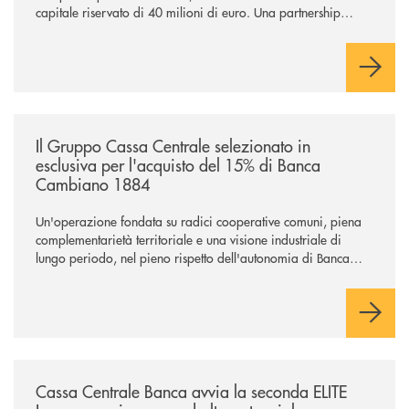
capitale riservato di 40 milioni di euro. Una partnership
industriale strategica, fondata sulla condivisione di valori
comuni e sulla prossimità ai territori, per ampliare l’offerta e
sostenere nuove opportunità di crescita e sviluppo.
/news/il-gruppo-cassa-centrale-selezionato-in-esclusiva-per-lacquisto
Il Gruppo Cassa Centrale selezionato in
esclusiva per l'acquisto del 15% di Banca
Cambiano 1884
Un'operazione fondata su radici cooperative comuni, piena
complementarietà territoriale e una visione industriale di
lungo periodo, nel pieno rispetto dell'autonomia di Banca
Cambiano. Nei prossimi giorni verrà avviato il periodo di
negoziazione esclusiva per la finalizzazione dell’operazione.
/news/cassa-centrale-banca-avvia-la-seconda-elite-lounge-con-imprese-
Cassa Centrale Banca avvia la seconda ELITE