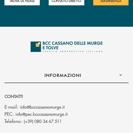
TROVA LA FILIALE
CONTATTO DIRETTO
TRASPARENZA
INFORMAZIONI
CONTATTI
(si apre l’app di posta elettronica)
E-mail:
info@bcccassanomurge.it
(si apre l’app di posta elettronic
PEC:
info@pec.bcccassanomurge.it
Telefono:
(+39) 080 34 67 511