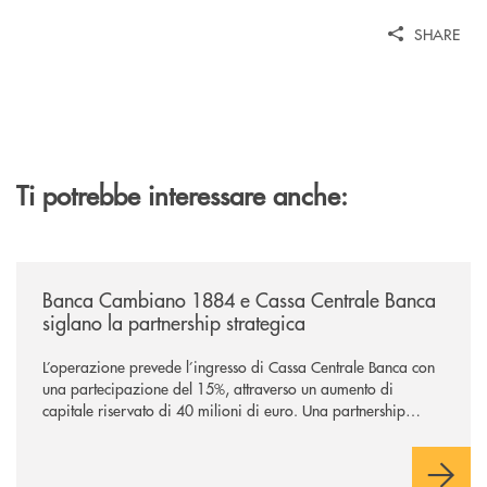
SHARE
Ti potrebbe interessare anche:
/news/banca-cambiano-1884-e-cassa-centrale-banca-siglano-la-partner
Banca Cambiano 1884 e Cassa Centrale Banca
siglano la partnership strategica
L’operazione prevede l’ingresso di Cassa Centrale Banca con
una partecipazione del 15%, attraverso un aumento di
capitale riservato di 40 milioni di euro. Una partnership
industriale strategica, fondata sulla condivisione di valori
comuni e sulla prossimità ai territori, per ampliare l’offerta e
sostenere nuove opportunità di crescita e sviluppo.