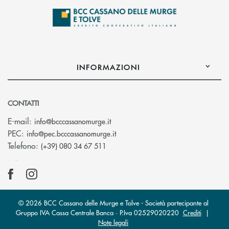
INFORMAZIONI
CONTATTI
(si apre l’app di posta elettronica)
E-mail:
info@bcccassanomurge.it
(si apre l’app di posta elettronic
PEC:
info@pec.bcccassanomurge.it
Telefono:
(+39) 080 34 67 511
© 2026 BCC Cassano delle Murge e Tolve - Società partecipante al
Gruppo IVA Cassa Centrale Banca · P.Iva 02529020220
Crediti
|
Note legali