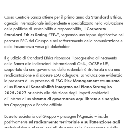
Cassa Centrale Banca ottiene per il primo anno da
,
Standard Ethics
agenzia internazionale indipendente e specializzata nella valutazione
delle politiche di sostenibilità e responsabilità, il
Corporate
, segnando una tappa significativa nel
Standard Ethics Rating “EE-”
percorso ESG del Gruppo e nel rafforzamento della comunicazione e
della trasparenza verso gli stakeholder.
Il giudizio di Standard Ethics riconosce il progressivo allineamento
della Banca alle indicazioni internazionali ONU, OCSE e UE,
supportato da una governance della sostenibilità strutturata e da una
rendicontazione e disclosure ESG adeguate. La valutazione evidenzia
la presenza di un processo di
,
ESG Risk Management strutturato
di un
Piano di Sostenibilità integrato nel Piano Strategico
orientato alla riduzione degli impatti ambientali
2025-2027
all’interno di un
sistema di governance equilibrato e sinergico
tra Capogruppo e Banche affiliate.
L’assetto societario del Gruppo – prosegue l’Agenzia – incide
positivamente sul
radicamento territoriale e sull’attenzione agli
da parte della Capogruppo e delle
stakeholder e ai temi sociali