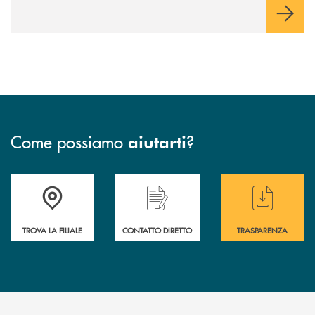
Come possiamo
?
aiutarti
Accedi all' elenco completo delle filiali
Hai bisogno di assistenza immediata ? Contatt
Hai bisogno di alcun
TROVA LA FILIALE
CONTATTO DIRETTO
TRASPARENZA