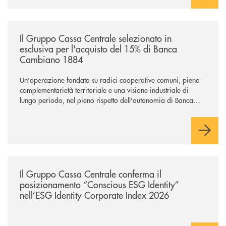
/news/il-gruppo-cassa-centrale-selezionato-in-esclusiva-per-lacquisto
Il Gruppo Cassa Centrale selezionato in
esclusiva per l'acquisto del 15% di Banca
Cambiano 1884
Un'operazione fondata su radici cooperative comuni, piena
complementarietà territoriale e una visione industriale di
lungo periodo, nel pieno rispetto dell'autonomia di Banca
Cambiano. Nei prossimi giorni verrà avviato il periodo di
negoziazione esclusiva per la finalizzazione dell’operazione.
/news/il-gruppo-cassa-centrale-conferma-il-posizionamento-conscious-es
Il Gruppo Cassa Centrale conferma il
posizionamento “Conscious ESG Identity”
nell’ESG Identity Corporate Index 2026