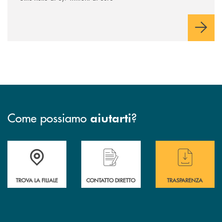
Come possiamo
?
aiutarti
Accedi all' elenco completo delle filiali
Hai bisogno di assistenza immediata ? Contatt
Hai bisogno di alcun
TROVA LA FILIALE
CONTATTO DIRETTO
TRASPARENZA