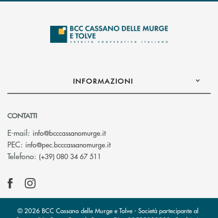
INFORMAZIONI
CONTATTI
(si apre l’app di posta elettronica)
E-mail:
info@bcccassanomurge.it
(si apre l’app di posta elettronic
PEC:
info@pec.bcccassanomurge.it
Telefono:
(+39) 080 34 67 511
© 2026 BCC Cassano delle Murge e Tolve - Società partecipante al