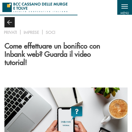
Salta al contenuto principale
MENU
PRIVATI
IMPRESE
SOCI
Come effettuare un bonifico con
Inbank web? Guarda il video
tutorial!