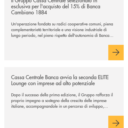
Il Gruppo Cassa Centrale selezionato in
esclusiva per l'acquisto del 15% di Banca
Cambiano 1884
Un'operazione fondata su radici cooperative comuni, piena
complementarietà territoriale e una visione industriale di
lungo periodo, nel pieno rispetto dell'autonomia di Banca
Cambiano. Nei prossimi giorni verrà avviato il periodo di
negoziazione esclusiva per la finalizzazione dell’operazione.
/news/cassa-centrale-banca-avvia-la-seconda-elite-lounge-con-imprese-
Cassa Centrale Banca avvia la seconda ELITE
Lounge con imprese ad alto potenziale
Dopo il successo della prima edizione, il Gruppo rafforza il
proprio impegno a sostegno della crescita delle imprese
italiane, accompagnandole in un percorso di sviluppo,
innovazione e accesso ai mercati dei capitali.