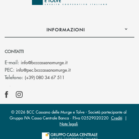
INFORMAZIONI
CONTATTI
(si apre l’app di posta elettronica)
E-mail:
info@bcccassanomurge.it
(si apre l’app di posta elettronic
PEC:
info@pec.bcccassanomurge.it
Telefono:
(+39) 080 34 67 511
© 2026 BCC Cassano delle Murge e Tolve - Società partecipante al
Gruppo IVA Cassa Centrale Banca · P.Iva 02529020220
Crediti
|
Note legali