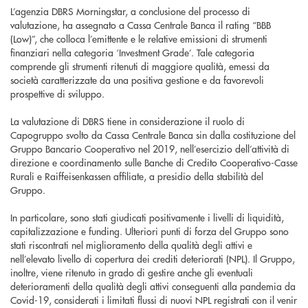
L’agenzia DBRS Morningstar, a conclusione del processo di
valutazione, ha assegnato a Cassa Centrale Banca il rating “BBB
(Low)”, che colloca l’emittente e le relative emissioni di strumenti
finanziari nella categoria ‘Investment Grade’. Tale categoria
comprende gli strumenti ritenuti di maggiore qualità, emessi da
società caratterizzate da una positiva gestione e da favorevoli
prospettive di sviluppo.
La valutazione di DBRS tiene in considerazione il ruolo di
Capogruppo svolto da Cassa Centrale Banca sin dalla costituzione del
Gruppo Bancario Cooperativo nel 2019, nell’esercizio dell’attività di
direzione e coordinamento sulle Banche di Credito Cooperativo-Casse
Rurali e Raiffeisenkassen affiliate, a presidio della stabilità del
Gruppo.
In particolare, sono stati giudicati positivamente i livelli di liquidità,
capitalizzazione e funding. Ulteriori punti di forza del Gruppo sono
stati riscontrati nel miglioramento della qualità degli attivi e
nell’elevato livello di copertura dei crediti deteriorati (NPL). Il Gruppo,
inoltre, viene ritenuto in grado di gestire anche gli eventuali
deterioramenti della qualità degli attivi conseguenti alla pandemia da
Covid-19, considerati i limitati flussi di nuovi NPL registrati con il venir