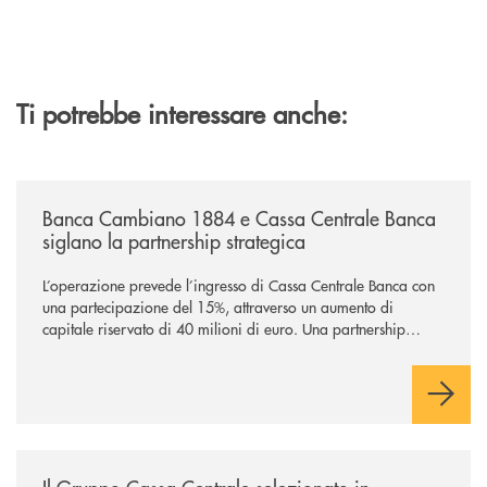
Ti potrebbe interessare anche:
/news/banca-cambiano-1884-e-cassa-centrale-banca-siglano-la-partner
Banca Cambiano 1884 e Cassa Centrale Banca
siglano la partnership strategica
L’operazione prevede l’ingresso di Cassa Centrale Banca con
una partecipazione del 15%, attraverso un aumento di
capitale riservato di 40 milioni di euro. Una partnership
industriale strategica, fondata sulla condivisione di valori
comuni e sulla prossimità ai territori, per ampliare l’offerta e
sostenere nuove opportunità di crescita e sviluppo.
/news/il-gruppo-cassa-centrale-selezionato-in-esclusiva-per-lacquisto