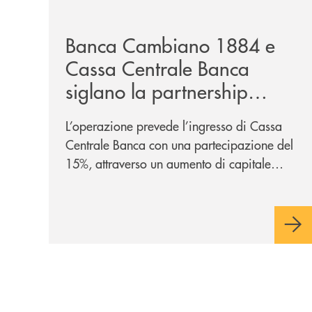
/news/banca-cambiano-1884-e-cassa-centrale-ban
Banca Cambiano 1884 e
Cassa Centrale Banca
siglano la partnership
strategica
L’operazione prevede l’ingresso di Cassa
Centrale Banca con una partecipazione del
15%, attraverso un aumento di capitale
riservato di 40 milioni di euro. Una
partnership industriale strategica, fondata
sulla condivisione di valori comuni e sulla
prossimità ai territori, per ampliare l’offerta
e sostenere nuove opportunità di crescita e
sviluppo.