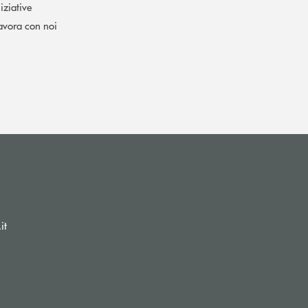
niziative
avora con noi
(si apre l’app di posta elettronica)
(si apre l’app di posta elettronica)
it