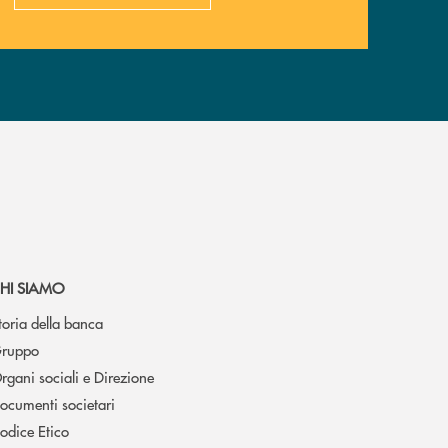
HI SIAMO
toria della banca
ruppo
rgani sociali e Direzione
ocumenti societari
odice Etico