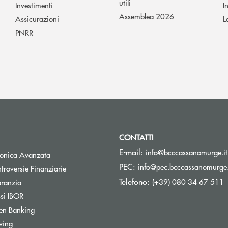
utili
Investimenti
I
Assemblea 2026
Assicurazioni
L
PNRR
CONTATTI
E-mail:
info@bcccassanomurge.it
tronica Avanzata
PEC:
info@pec.bcccassanomurge.
Apre una nuova finestra
troversie Finanziarie
Telefono:
Apre una nuova finestra
(+39) 080 34 67 511
aranzia
Apre una nuova finestra
ssi IBOR
Apre una nuova finestra
en Banking
wing