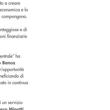
lto a creare
a economica e lo
 lo compongono.
antaggiose e di
oni finanziarie
entrale” ha
.
e Banca
n’opportunità
eneficiando di
cato in continua
i un servizio
sco Minotti,