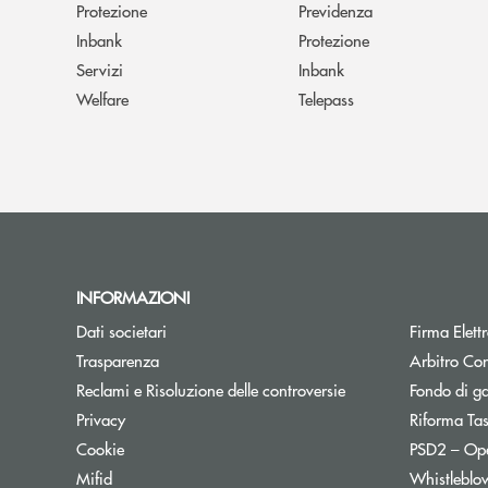
Protezione
Previdenza
Inbank
Protezione
Servizi
Inbank
Welfare
Telepass
INFORMAZIONI
Dati societari
Firma Elet
Trasparenza
Arbitro Con
Reclami e Risoluzione delle controversie
Fondo di g
Privacy
Riforma Ta
Cookie
PSD2 – Op
Mifid
Whistleblo