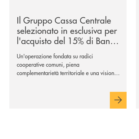
ca-siglano-la-partnership-strategica/
/news/il-gruppo-cassa-centrale-selezionato-in-esclus
/
Il Gruppo Cassa Centrale
selezionato in esclusiva per
l'acquisto del 15% di Banca
Cambiano 1884
Un'operazione fondata su radici
cooperative comuni, piena
complementarietà territoriale e una visione
industriale di lungo periodo, nel pieno
rispetto dell'autonomia di Banca
Cambiano. Nei prossimi giorni verrà
avviato il periodo di negoziazione
esclusiva per la finalizzazione
dell’operazione.