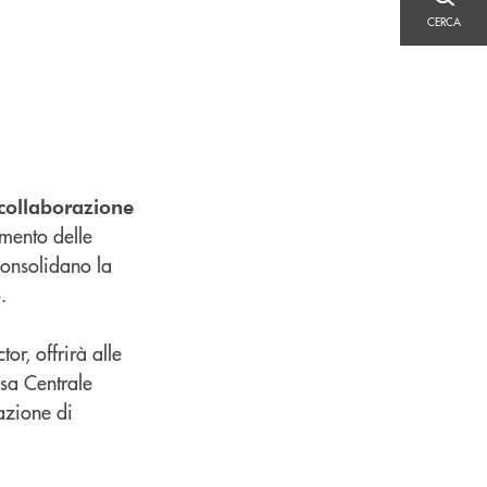
CERCA
CERCA
collaborazione
amento delle
 consolidano la
.
or, offrirà alle
ssa Centrale
lazione di