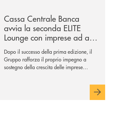
iva-per-lacquisto-del-15-di-banca-cambiano-1884/
news/cassa-centrale-banca-avvia-la-seconda-elite-lounge-
Cassa Centrale Banca
avvia la seconda ELITE
Lounge con imprese ad alto
potenziale
Dopo il successo della prima edizione, il
Gruppo rafforza il proprio impegno a
sostegno della crescita delle imprese
italiane, accompagnandole in un percorso
di sviluppo, innovazione e accesso ai
mercati dei capitali.