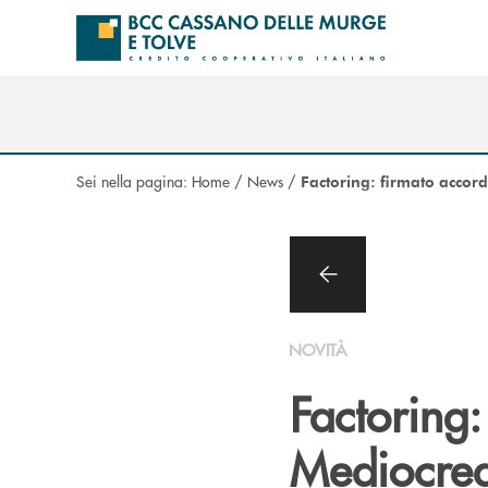
Salta al contenuto principale
Sei nella pagina:
Home
/
News
/
Factoring: firmato accor
NOVITÀ
Factoring:
Mediocred