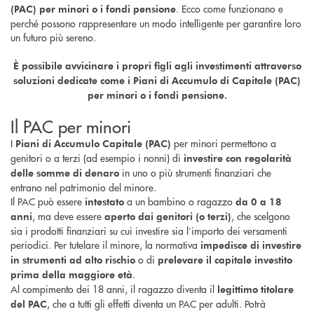
. Ecco come funzionano e
(PAC) per minori o i fondi pensione
perché possono rappresentare un modo intelligente per garantire loro
un futuro più sereno.
È possibile avvicinare i propri figli agli investimenti attraverso
soluzioni dedicate come i Piani di Accumulo di Capitale (PAC)
per minori o i fondi pensione.
Il PAC per minori
I
per minori permettono a
Piani di Accumulo Capitale (PAC)
genitori o a terzi (ad esempio i nonni) di
investire con regolarità
in uno o più strumenti finanziari che
delle somme di denaro
entrano nel patrimonio del minore.
Il PAC può essere
a un bambino o ragazzo
intestato
da 0 a 18
, ma deve essere
, che scelgono
anni
aperto dai genitori (o terzi)
sia i prodotti finanziari su cui investire sia l’importo dei versamenti
periodici. Per tutelare il minore, la normativa
impedisce di investire
o di
in strumenti ad alto rischio
prelevare il capitale investito
.
prima della maggiore età
Al compimento dei 18 anni, il ragazzo diventa il
legittimo titolare
, che a tutti gli effetti diventa un PAC per adulti. Potrà
del PAC