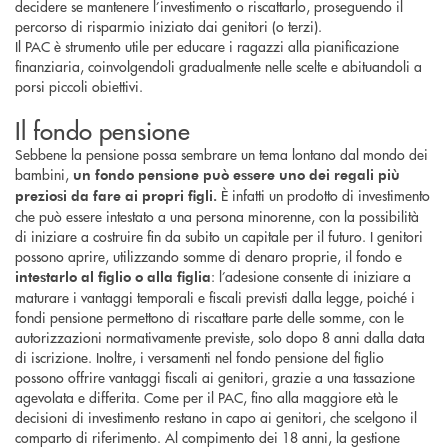
decidere se mantenere l’investimento o riscattarlo, proseguendo il
percorso di risparmio iniziato dai genitori (o terzi).
Il PAC è strumento utile per educare i ragazzi alla pianificazione
finanziaria, coinvolgendoli gradualmente nelle scelte e abituandoli a
porsi piccoli obiettivi.
Il fondo pensione
Sebbene la pensione possa sembrare un tema lontano dal mondo dei
bambini,
un fondo pensione può essere uno dei regali più
È infatti un prodotto di investimento
preziosi da fare ai propri figli.
che può essere intestato a una persona minorenne, con la possibilità
di iniziare a costruire fin da subito un capitale per il futuro. I genitori
possono aprire, utilizzando somme di denaro proprie, il fondo e
: l’adesione consente di iniziare a
intestarlo al figlio o alla figlia
maturare i vantaggi temporali e fiscali previsti dalla legge, poiché i
fondi pensione permettono di riscattare parte delle somme, con le
autorizzazioni normativamente previste, solo dopo 8 anni dalla data
di iscrizione. Inoltre, i versamenti nel fondo pensione del figlio
possono offrire vantaggi fiscali ai genitori, grazie a una tassazione
agevolata e differita. Come per il PAC, fino alla maggiore età le
decisioni di investimento restano in capo ai genitori, che scelgono il
comparto di riferimento. Al compimento dei 18 anni, la gestione