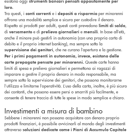
esistono oggi
strumenti bancari pensati appositamente per
loro.
Tra questi, i
e i
per minorenni
conti correnti
depositi a risparmio
offrono una modalità semplice e sicura per custodire il denaro.
Rispetto ai prodotti per adulti, questi conti prevedono
,
limiti di saldo
di
e di
e
. In base all’età,
versamento
prelievo giornalieri
mensili
anche il minore può gestirli in autonomia (con una propria carta di
debito e il proprio internet banking), ma sempre sotto la
, che ne curano l’apertura e la gestione.
supervisione dei genitori
Per i primi pagamenti in autonomia, invece, esistono delle
Queste carte hanno
carte prepagate pensate per minorenni.
limiti di spesa e prelievo giornalieri e permettono ai ragazzi di
imparare a gestire il proprio denaro in modo responsabile, ma
sempre sotto la supervisione dei genitori, che possono monitorarne
l’utilizzo e limitarne l’operatività. L’uso della carta, inoltre, è più sicuro
dei contanti, che possono essere persi o smarriti più facilmente, e
consente di tenere traccia di tutte le spese in modo semplice e chiaro.
Investimenti a misura di bambino
Sebbene i minorenni non possano acquistare con denaro proprio
prodotti finanziari, è possibile avvicinarli al mondo degli investimenti
attraverso
soluzioni dedicate come i Piani di Accumulo Capitale