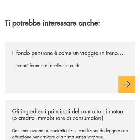
Ti potrebbe interessare anche:
/news/il-fondo-pensione-e-come-un-viaggio-in-treno/
Il fondo pensione è come un viaggio in treno…
…ha più fermate di quello che credi
/news/gli-ingredienti-principali-del-contratto-di-mutuo-o-credito-immob
Gli ingredienti principali del contratto di mutuo
(o credito immobiliare ai consumatori)
Documentazione precontrattuale: le condizioni da leggere con
attenzione per arrivare alla firma senza sorprese.