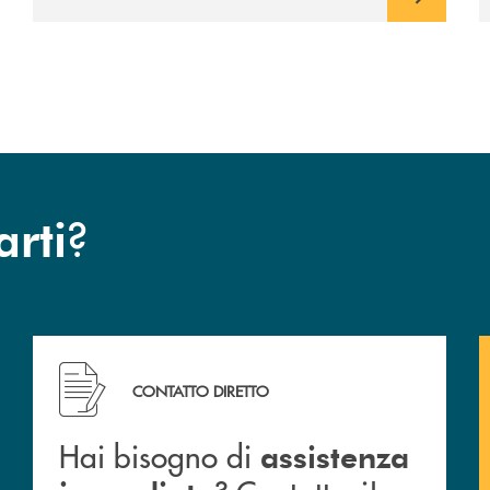
avviato il periodo di negoziazione
esclusiva per la finalizzazione
dell’operazione.
?
arti
Hai bisogno di assistenza immediata ? Contattaci!
CONTATTO DIRETTO
Hai bisogno di
assistenza