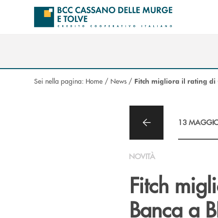
Salta al contenuto principale
Sei nella pagina:
Home
/
News
/
Fitch migliora il rating 
13 MAGGIO
NOVITÀ
Fitch migl
Banca a 