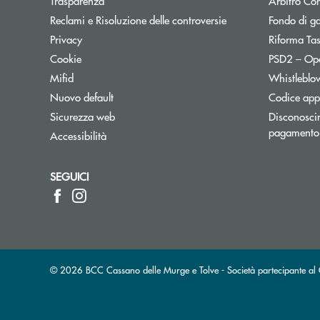
Trasparenza
Arbitro Con
Reclami e Risoluzione delle controversie
Fondo di g
Privacy
Riforma Ta
Cookie
PSD2 – Op
Mifid
Whistleblo
Nuovo default
Codice appa
Sicurezza web
Disconoscim
pagamento
Accessibilità
SEGUICI
© 2026 BCC Cassano delle Murge e Tolve - Società partecipante 