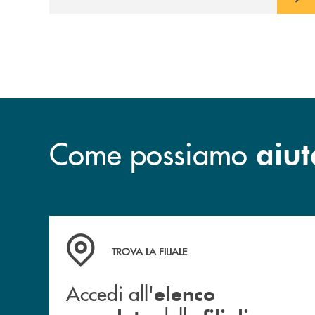
prossimità ai territori, per ampliare l’offerta
e sostenere nuove opportunità di crescita e
sviluppo.
Come possiamo
aiut
Accedi all' elenco completo delle filiali
TROVA LA FILIALE
Accedi all'
elenco