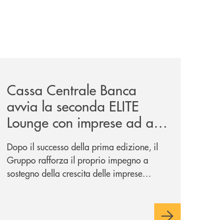
iva-per-lacquisto-del-15-di-banca-cambiano-1884/
news/cassa-centrale-banca-avvia-la-seconda-elite-lounge-
Cassa Centrale Banca
avvia la seconda ELITE
Lounge con imprese ad alto
potenziale
Dopo il successo della prima edizione, il
Gruppo rafforza il proprio impegno a
sostegno della crescita delle imprese
italiane, accompagnandole in un percorso
di sviluppo, innovazione e accesso ai
mercati dei capitali.