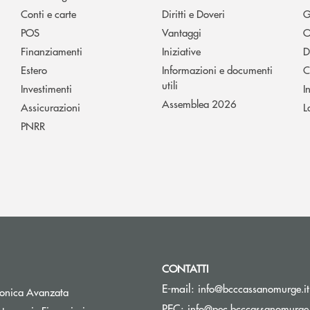
Conti e carte
Diritti e Doveri
G
POS
Vantaggi
O
Finanziamenti
Iniziative
D
Estero
Informazioni e documenti
C
utili
Investimenti
I
Assemblea 2026
Assicurazioni
L
PNRR
CONTATTI
E-mail:
info@bcccassanomurge.it
tronica Avanzata
PEC:
info@pec.bcccassanomurge.
Apre una nuova finestra