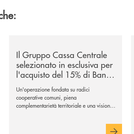
che:
ca-siglano-la-partnership-strategica/
/news/il-gruppo-cassa-centrale-selezionato-in-esclus
/
Il Gruppo Cassa Centrale
selezionato in esclusiva per
l'acquisto del 15% di Banca
Cambiano 1884
Un'operazione fondata su radici
cooperative comuni, piena
complementarietà territoriale e una visione
industriale di lungo periodo, nel pieno
rispetto dell'autonomia di Banca
Cambiano. Nei prossimi giorni verrà