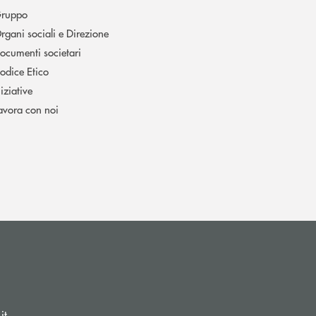
ruppo
rgani sociali e Direzione
ocumenti societari
odice Etico
niziative
avora con noi
(si apre l’app di posta elettronica)
(si apre l’app di posta elettronica)
it