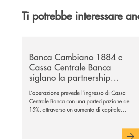
Ti potrebbe interessare an
/news/banca-cambiano-1884-e-cassa-centrale-ban
Banca Cambiano 1884 e
Cassa Centrale Banca
siglano la partnership
strategica
L’operazione prevede l’ingresso di Cassa
Centrale Banca con una partecipazione del
15%, attraverso un aumento di capitale
riservato di 40 milioni di euro. Una
partnership industriale strategica, fondata
sulla condivisione di valori comuni e sulla