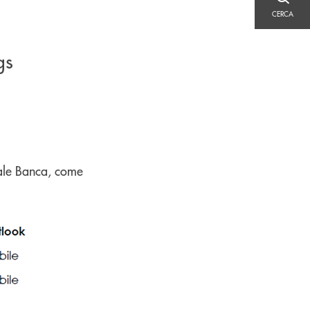
CERCA
CERCA
gs
rale Banca, come