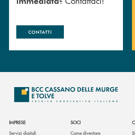
? Contattaci!
immediata
CONTATTI
IMPRESE
SOCI
C
Servizi digitali
Come diventare
S