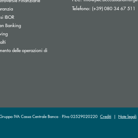
troversie Finanziarie
Telefono:
Apre una nuova finestra
(+39) 080 34 67 511
aranzia
Apre una nuova finestra
ssi IBOR
Apre una nuova finestra
en Banking
wing
lti
ento delle operazioni di
al Gruppo IVA Cassa Centrale Banca · P.Iva 02529020220
Crediti
|
Note legali