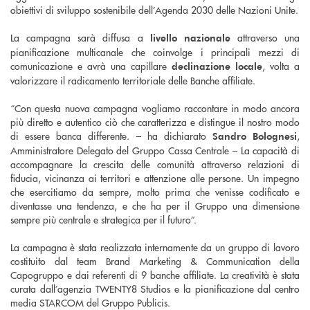
obiettivi di sviluppo sostenibile dell’Agenda 2030 delle Nazioni Unite.
La campagna sarà diffusa a
attraverso una
livello nazionale
pianificazione multicanale che coinvolge i principali mezzi di
comunicazione e avrà una capillare
, volta a
declinazione locale
valorizzare il radicamento territoriale delle Banche affiliate.
“Con questa nuova campagna vogliamo raccontare in modo ancora
più diretto e autentico ciò che caratterizza e distingue il nostro modo
di essere banca differente. – ha dichiarato
,
Sandro Bolognesi
Amministratore Delegato del Gruppo Cassa Centrale – La capacità di
accompagnare la crescita delle comunità attraverso relazioni di
fiducia, vicinanza ai territori e attenzione alle persone. Un impegno
che esercitiamo da sempre, molto prima che venisse codificato e
diventasse una tendenza, e che ha per il Gruppo una dimensione
sempre più centrale e strategica per il futuro”.
La campagna è stata realizzata internamente da un gruppo di lavoro
costituito dal team Brand Marketing & Communication della
Capogruppo e dai referenti di 9 banche affiliate. La creatività è stata
curata dall’agenzia TWENTY8 Studios e la pianificazione dal centro
media STARCOM del Gruppo Publicis.