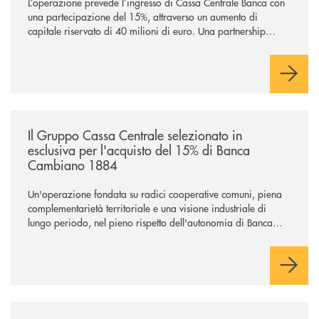
L’operazione prevede l’ingresso di Cassa Centrale Banca con
una partecipazione del 15%, attraverso un aumento di
capitale riservato di 40 milioni di euro. Una partnership
industriale strategica, fondata sulla condivisione di valori
comuni e sulla prossimità ai territori, per ampliare l’offerta e
sostenere nuove opportunità di crescita e sviluppo.
/news/il-gruppo-cassa-centrale-selezionato-in-esclusiva-per-lacquisto
Il Gruppo Cassa Centrale selezionato in
esclusiva per l'acquisto del 15% di Banca
Cambiano 1884
Un'operazione fondata su radici cooperative comuni, piena
complementarietà territoriale e una visione industriale di
lungo periodo, nel pieno rispetto dell'autonomia di Banca
Cambiano. Nei prossimi giorni verrà avviato il periodo di
negoziazione esclusiva per la finalizzazione dell’operazione.
/news/il-gruppo-cassa-centrale-conferma-il-posizionamento-conscious-es