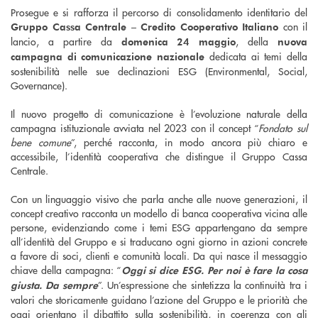
Prosegue e si rafforza il percorso di consolidamento identitario del
con il
Gruppo Cassa Centrale – Credito Cooperativo Italiano
lancio, a partire da
, della
domenica 24 maggio
nuova
dedicata ai temi della
campagna di comunicazione nazionale
sostenibilità nelle sue declinazioni ESG (Environmental, Social,
Governance).
Il nuovo progetto di comunicazione è l’evoluzione naturale della
campagna istituzionale avviata nel 2023 con il concept “
Fondato sul
bene comune
”, perché racconta, in modo ancora più chiaro e
accessibile, l’identità cooperativa che distingue il Gruppo Cassa
Centrale.
Con un linguaggio visivo che parla anche alle nuove generazioni, il
concept creativo racconta un modello di banca cooperativa vicina alle
persone, evidenziando come i temi ESG appartengano da sempre
all’identità del Gruppo e si traducano ogni giorno in azioni concrete
a favore di soci, clienti e comunità locali. Da qui nasce il messaggio
chiave della campagna: “
Oggi si dice ESG. Per noi è fare la cosa
”. Un’espressione che sintetizza la continuità tra i
giusta. Da sempre
valori che storicamente guidano l’azione del Gruppo e le priorità che
oggi orientano il dibattito sulla sostenibilità, in coerenza con gli