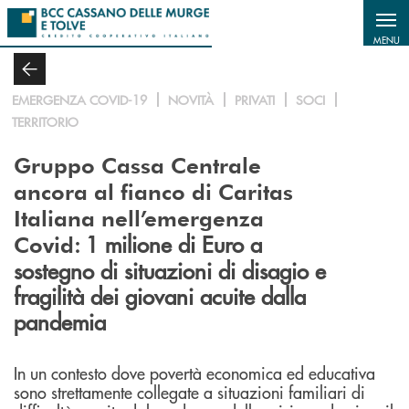
Salta al contenuto principale
MENU
EMERGENZA COVID-19
NOVITÀ
PRIVATI
SOCI
TERRITORIO
Gruppo Cassa Centrale
ancora al fianco di Caritas
Italiana nell’emergenza
: 1 milione di Euro a
Covid
sostegno di situazioni di disagio e
fragilità dei giovani acuite dalla
pandemia
In un contesto dove povertà economica ed educativa
sono strettamente collegate a situazioni familiari di