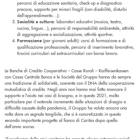
percorsi di educazione sanitaria, check-up e diagnostica
precoce, supporto per minori fragili (con disabilità, disturbi
dell’apprendimento…);
: laboratori educativi (musica, teatro,
Socialità e cultura
cucina, lingua…), percorsi di responsabilità ambientale, attività
di aggregazione e socializzazione, attività sportive;
(per giovani adulti): corsi di formazione e di
Formazione
qualificazione professionale, percorsi di inserimento lavorativo,
tirocini curriculari ed extracurriculari con borsa lavoro.
Le Banche di Credito Cooperativo – Casse Rurali – Raiffeisenkassen
con Cassa Centrale Banca e le Società del Gruppo hanno da sempre
una tradizione di solidarietà, coerente con il DNA della cooperazione
mutualistica di credito. Negli anni non hanno mai fatto mancare il
supporto e l’aiuto nei casi di bisogno, e in questo 2021, molto
particolare per il notevole incremento delle situazioni di disagio e
difficoltà causate dalla pandemia, il Gruppo ha voluto ancora una
volta dare un segnale tangibile, che si è concretizzato in questo
secondo importante progetto al fianco di Caritas dopo quello
dell’anno scorso.
“Il perdurare della crisi sanitaria ha esposto alcune categorie sociali