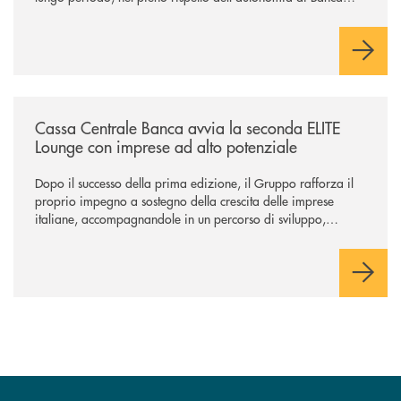
Cambiano. Nei prossimi giorni verrà avviato il periodo di
negoziazione esclusiva per la finalizzazione dell’operazione.
/news/cassa-centrale-banca-avvia-la-seconda-elite-lounge-con-imprese-
Cassa Centrale Banca avvia la seconda ELITE
Lounge con imprese ad alto potenziale
Dopo il successo della prima edizione, il Gruppo rafforza il
proprio impegno a sostegno della crescita delle imprese
italiane, accompagnandole in un percorso di sviluppo,
innovazione e accesso ai mercati dei capitali.