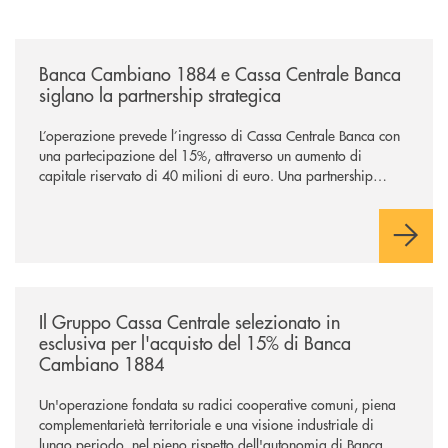
/news/banca-cambiano-1884-e-cassa-centrale-banca-siglano-la-partner
Banca Cambiano 1884 e Cassa Centrale Banca
siglano la partnership strategica
L’operazione prevede l’ingresso di Cassa Centrale Banca con
una partecipazione del 15%, attraverso un aumento di
capitale riservato di 40 milioni di euro. Una partnership
industriale strategica, fondata sulla condivisione di valori
comuni e sulla prossimità ai territori, per ampliare l’offerta e
sostenere nuove opportunità di crescita e sviluppo.
/news/il-gruppo-cassa-centrale-selezionato-in-esclusiva-per-lacquisto
Il Gruppo Cassa Centrale selezionato in
esclusiva per l'acquisto del 15% di Banca
Cambiano 1884
Un'operazione fondata su radici cooperative comuni, piena
complementarietà territoriale e una visione industriale di
lungo periodo, nel pieno rispetto dell'autonomia di Banca