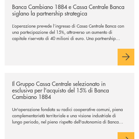
Banca Cambiano 1884 e Cassa Centrale Banca
siglano la partnership strategica
L’operazione prevede l’ingresso di Cassa Centrale Banca con
una partecipazione del 15%, attraverso un aumento di
capitale riservato di 40 milioni di euro. Una partnership
industriale strategica, fondata sulla condivisione di valori
comuni e sulla prossimità ai territori, per ampliare l’offerta e
sostenere nuove opportunità di crescita e sviluppo.
/news/il-gruppo-cassa-centrale-selezionato-in-esclusiva-per-lacquisto
Il Gruppo Cassa Centrale selezionato in
esclusiva per l'acquisto del 15% di Banca
Cambiano 1884
Un'operazione fondata su radici cooperative comuni, piena
complementarietà territoriale e una visione industriale di
lungo periodo, nel pieno rispetto dell'autonomia di Banca
Cambiano. Nei prossimi giorni verrà avviato il periodo di
negoziazione esclusiva per la finalizzazione dell’operazione.