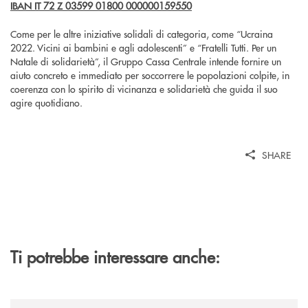
IBAN IT 72 Z 03599 01800 000000159550
Come per le altre iniziative solidali di categoria, come “Ucraina
2022. Vicini ai bambini e agli adolescenti” e “Fratelli Tutti. Per un
Natale di solidarietà”, il Gruppo Cassa Centrale intende fornire un
aiuto concreto e immediato per soccorrere le popolazioni colpite, in
coerenza con lo spirito di vicinanza e solidarietà che guida il suo
agire quotidiano.
SHARE
Ti potrebbe interessare anche:
/news/banca-cambiano-1884-e-cassa-centrale-banca-siglano-la-partner