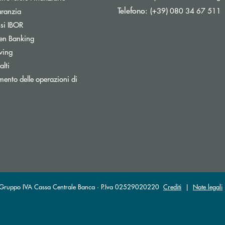
Telefono:
Apre una nuova finestra
(+39) 080 34 67 511
aranzia
Apre una nuova finestra
ssi IBOR
Apre una nuova finestra
en Banking
wing
lti
ento delle operazioni di
al Gruppo IVA Cassa Centrale Banca · P.Iva 02529020220
Crediti
|
Note legali