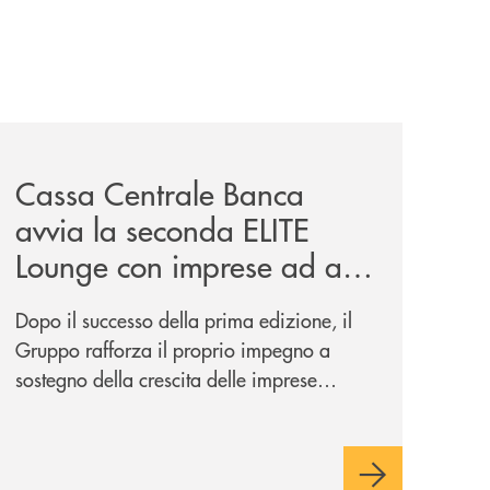
iva-per-lacquisto-del-15-di-banca-cambiano-1884/
news/cassa-centrale-banca-avvia-la-seconda-elite-lounge-
Cassa Centrale Banca
avvia la seconda ELITE
Lounge con imprese ad alto
potenziale
Dopo il successo della prima edizione, il
Gruppo rafforza il proprio impegno a
sostegno della crescita delle imprese
italiane, accompagnandole in un percorso
di sviluppo, innovazione e accesso ai
mercati dei capitali.