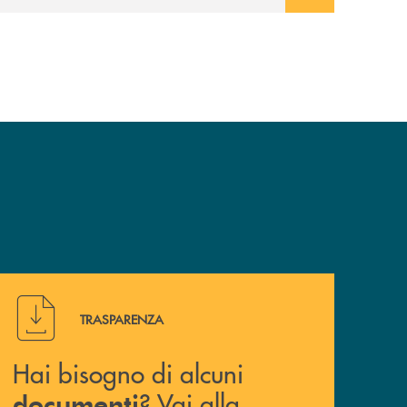
Hai bisogno di alcuni documenti ? Vai alla pagina della 
TRASPARENZA
Hai bisogno di alcuni
? Vai alla
documenti