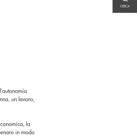
CERCA
CERCA
 l’autonomia
nna, un lavoro,
 economica, la
o denaro in modo