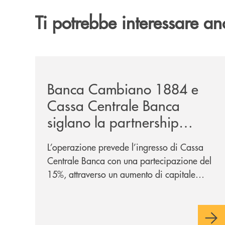
Ti potrebbe interessare an
/news/banca-cambiano-1884-e-cassa-centrale-ban
Banca Cambiano 1884 e
Cassa Centrale Banca
siglano la partnership
strategica
L’operazione prevede l’ingresso di Cassa
Centrale Banca con una partecipazione del
15%, attraverso un aumento di capitale
riservato di 40 milioni di euro. Una
partnership industriale strategica, fondata
sulla condivisione di valori comuni e sulla