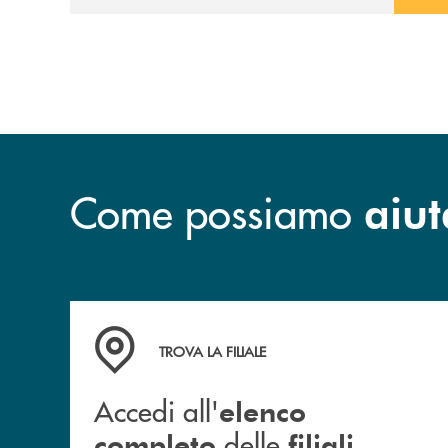
prossimità ai territori, per ampliare l’offerta
e sostenere nuove opportunità di crescita e
sviluppo.
Come possiamo
aiut
Accedi all' elenco completo delle filiali
TROVA LA FILIALE
Accedi all'
elenco
delle
completo
filiali