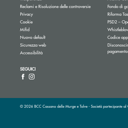
Reclami e Risoluzione delle controversie
Fondo di g
Privacy
Riforma Ta
Cookie
PSD2 – Op
Mifid
Whistleblo
Nuovo default
Codice appa
Sicurezza web
Disconoscim
pagamento
Accessibilità
SEGUICI
© 2026 BCC Cassano delle Murge e Tolve - Società partecipante 