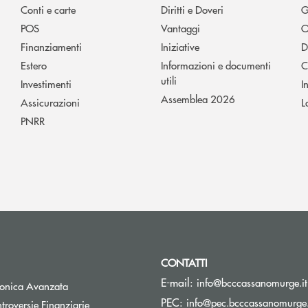
Conti e carte
Diritti e Doveri
G
POS
Vantaggi
O
Finanziamenti
Iniziative
D
Estero
Informazioni e documenti
C
utili
Investimenti
I
Assemblea 2026
Assicurazioni
L
PNRR
CONTATTI
E-mail:
info@bcccassanomurge.it
tronica Avanzata
PEC:
info@pec.bcccassanomurge.
Apre una nuova finestra
troversie Finanziarie