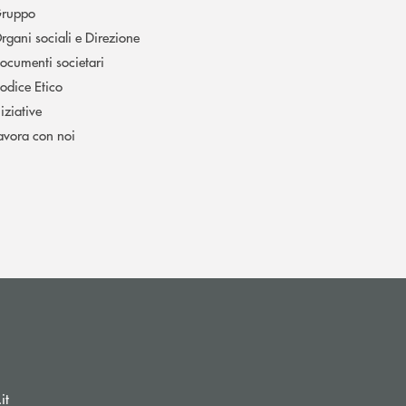
ruppo
rgani sociali e Direzione
ocumenti societari
odice Etico
niziative
avora con noi
(si apre l’app di posta elettronica)
(si apre l’app di posta elettronica)
it