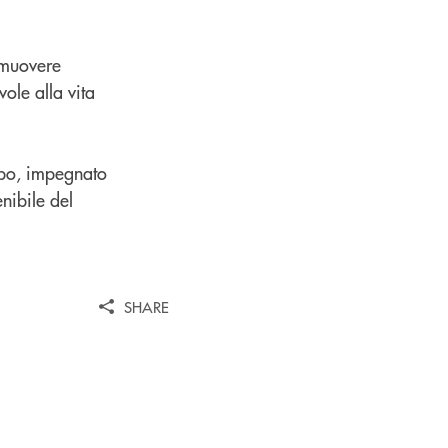
omuovere
ole alla vita
ppo, impegnato
nibile del
SHARE