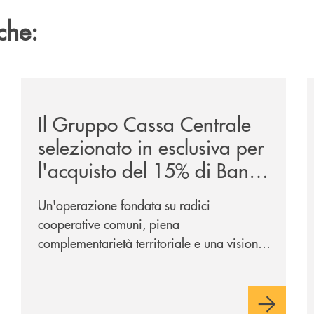
che:
ca-siglano-la-partnership-strategica/
/news/il-gruppo-cassa-centrale-selezionato-in-esclus
/
Il Gruppo Cassa Centrale
selezionato in esclusiva per
l'acquisto del 15% di Banca
Cambiano 1884
Un'operazione fondata su radici
cooperative comuni, piena
complementarietà territoriale e una visione
industriale di lungo periodo, nel pieno
rispetto dell'autonomia di Banca
Cambiano. Nei prossimi giorni verrà