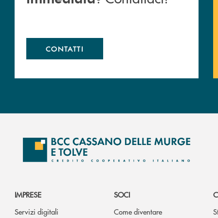
CONTATTI
IMPRESE
SOCI
C
Servizi digitali
Come diventare
S