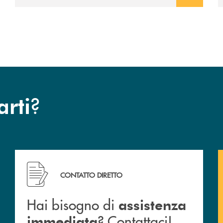
avviato il periodo di negoziazione
esclusiva per la finalizzazione
dell’operazione.
?
arti
Hai bisogno di assistenza immediata ? Contattaci!
CONTATTO DIRETTO
Hai bisogno di
assistenza
? Contattaci!
immediata