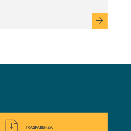
italiane, accompagnandole in un percorso
di sviluppo, innovazione e accesso ai
mercati dei capitali.
Hai bisogno di alcuni documenti ? Vai alla pagina della 
TRASPARENZA