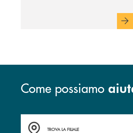
riservato di 40 milioni di euro. Una
partnership industriale strategica, fondata
sulla condivisione di valori comuni e sulla
prossimità ai territori, per ampliare l’offerta
e sostenere nuove opportunità di crescita e
sviluppo.
Come possiamo
aiut
Accedi all' elenco completo delle filiali
TROVA LA FILIALE