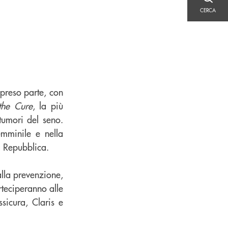
CERCA
CERCA
preso parte, con
the Cure
, la più
tumori del seno.
emminile e nella
a Repubblica.
alla prevenzione,
teciperanno alle
ssicura, Claris e