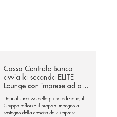
iva-per-lacquisto-del-15-di-banca-cambiano-1884/
news/cassa-centrale-banca-avvia-la-seconda-elite-lounge-
Cassa Centrale Banca
avvia la seconda ELITE
Lounge con imprese ad alto
potenziale
Dopo il successo della prima edizione, il
Gruppo rafforza il proprio impegno a
sostegno della crescita delle imprese