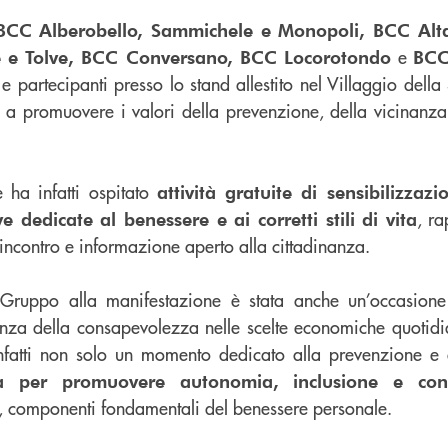
BCC Alberobello, Sammichele e Monopoli, BCC Alt
e
e e Tolve, BCC Conversano, BCC Locorotondo
BCC
 e partecipanti presso lo stand allestito nel Villaggio della
o a promuovere i valori della prevenzione, della vicinanza
e ha infatti ospitato
attività gratuite di sensibilizzazi
, r
e dedicate al benessere e ai corretti stili di vita
ncontro e informazione aperto alla cittadinanza.
 Gruppo alla manifestazione è stata anche un’occasione
tanza della consapevolezza nelle scelte economiche quotid
fatti non solo un momento dedicato alla prevenzione e 
tà per promuovere autonomia, inclusione e con
, componenti fondamentali del benessere personale.