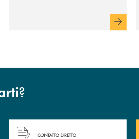
industriale di lungo periodo, nel pieno
rispetto dell'autonomia di Banca
Cambiano. Nei prossimi giorni verrà
avviato il periodo di negoziazione
esclusiva per la finalizzazione
dell’operazione.
?
arti
Hai bisogno di assistenza immediata ? Contattaci!
CONTATTO DIRETTO