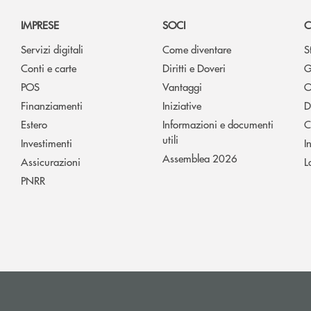
IMPRESE
SOCI
C
Servizi digitali
Come diventare
S
Conti e carte
Diritti e Doveri
G
POS
Vantaggi
O
Finanziamenti
Iniziative
D
Estero
Informazioni e documenti
C
utili
Investimenti
I
Assemblea 2026
Assicurazioni
L
PNRR