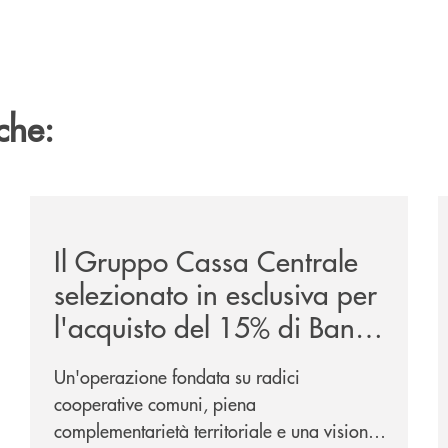
che:
ca-siglano-la-partnership-strategica/
/news/il-gruppo-cassa-centrale-selezionato-in-esclus
/
Il Gruppo Cassa Centrale
selezionato in esclusiva per
l'acquisto del 15% di Banca
Cambiano 1884
Un'operazione fondata su radici
cooperative comuni, piena
complementarietà territoriale e una visione