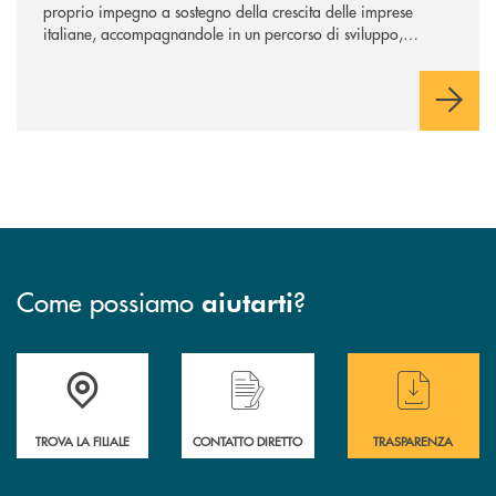
proprio impegno a sostegno della crescita delle imprese
italiane, accompagnandole in un percorso di sviluppo,
innovazione e accesso ai mercati dei capitali.
Come possiamo
?
aiutarti
Accedi all' elenco completo delle filiali
Hai bisogno di assistenza immediata ? Contatt
Hai bisogno di alcun
TROVA LA FILIALE
CONTATTO DIRETTO
TRASPARENZA