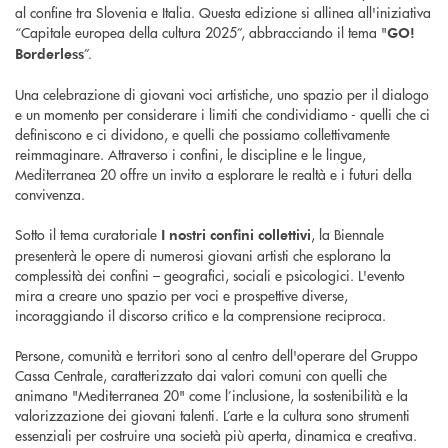
al confine tra Slovenia e Italia. Questa edizione si allinea all'iniziativa
“Capitale europea della cultura 2025”, abbracciando il tema "
GO!
”.
Borderless
Una celebrazione di giovani voci artistiche, uno spazio per il dialogo
e un momento per considerare i limiti che condividiamo - quelli che ci
definiscono e ci dividono, e quelli che possiamo collettivamente
reimmaginare. Attraverso i confini, le discipline e le lingue,
Mediterranea 20 offre un invito a esplorare le realtà e i futuri della
convivenza.
Sotto il tema curatoriale
, la Biennale
I nostri confini collettivi
presenterà le opere di numerosi giovani artisti che esplorano la
complessità dei confini – geografici, sociali e psicologici. L'evento
mira a creare uno spazio per voci e prospettive diverse,
incoraggiando il discorso critico e la comprensione reciproca.
Persone, comunità e territori sono al centro dell'operare del Gruppo
Cassa Centrale, caratterizzato dai valori comuni con quelli che
animano "Mediterranea 20" come l’inclusione, la sostenibilità e la
valorizzazione dei giovani talenti. L’arte e la cultura sono strumenti
essenziali per costruire una società più aperta, dinamica e creativa.