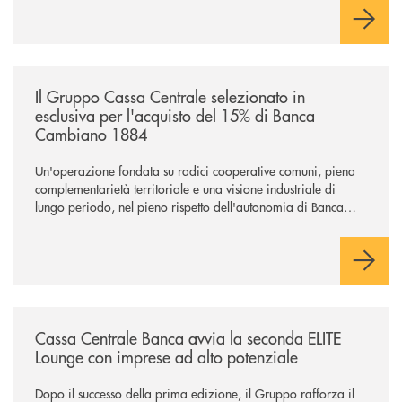
comuni e sulla prossimità ai territori, per ampliare l’offerta e
sostenere nuove opportunità di crescita e sviluppo.
/news/il-gruppo-cassa-centrale-selezionato-in-esclusiva-per-lacquisto
Il Gruppo Cassa Centrale selezionato in
esclusiva per l'acquisto del 15% di Banca
Cambiano 1884
Un'operazione fondata su radici cooperative comuni, piena
complementarietà territoriale e una visione industriale di
lungo periodo, nel pieno rispetto dell'autonomia di Banca
Cambiano. Nei prossimi giorni verrà avviato il periodo di
negoziazione esclusiva per la finalizzazione dell’operazione.
/news/cassa-centrale-banca-avvia-la-seconda-elite-lounge-con-imprese-
Cassa Centrale Banca avvia la seconda ELITE
Lounge con imprese ad alto potenziale
Dopo il successo della prima edizione, il Gruppo rafforza il