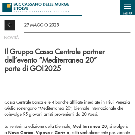
Salta al contenuto principale
MENU
29 MAGGIO 2025
NOVITÀ
Il Gruppo Cassa Centrale partner
dell’evento “Mediterranea 20”
parte di GO!2025
Cassa Centrale Banca e le 4 banche affiliate insediate in Friuli Venezia
Giulia sostengono “Mediterranea 20”, biennale internazionale che
coinvolge 95 giovani artisti provenienti da 20 Paesi.
La ventesima edizione della Biennale,
, si svolgerà
Mediterranea 20
a
,
e
, città simbolicamente posizionate
Nova Gorica
Vipava
Gorizia