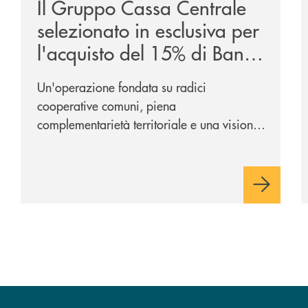
Il Gruppo Cassa Centrale
selezionato in esclusiva per
l'acquisto del 15% di Banca
Cambiano 1884
Un'operazione fondata su radici
cooperative comuni, piena
complementarietà territoriale e una visione
industriale di lungo periodo, nel pieno
rispetto dell'autonomia di Banca
Cambiano. Nei prossimi giorni verrà
avviato il periodo di negoziazione
esclusiva per la finalizzazione
dell’operazione.