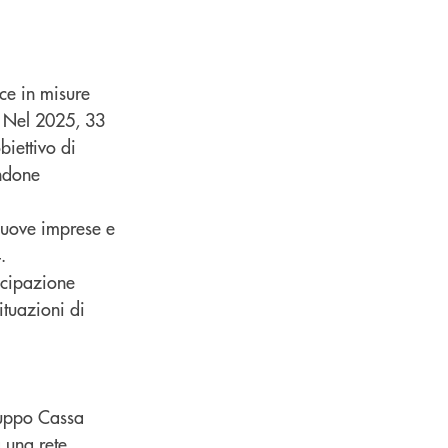
uce in misure
. Nel 2025, 33
biettivo di
endone
e nuove imprese e
.
ncipazione
ituazioni di
ruppo Cassa
a una rete