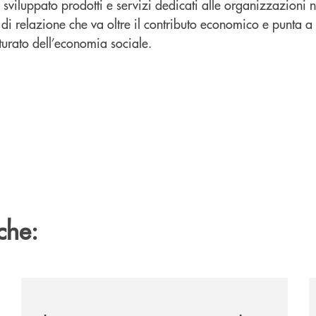
sviluppato prodotti e servizi dedicati alle organizzazioni n
di relazione che va oltre il contributo economico e punta a
urato dell’economia sociale.
che:
ca-siglano-la-partnership-strategica/
/news/il-gruppo-cassa-centrale-selezionato-in-esclus
/