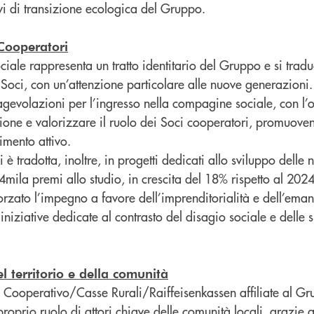
vi di transizione ecologica del Gruppo.
 Cooperatori
ciale rappresenta un tratto identitario del Gruppo e si trad
 Soci, con un’attenzione particolare alle nuove generazioni
gevolazioni per l’ingresso nella compagine sociale, con l’o
zione e valorizzare il ruolo dei Soci cooperatori, promuov
gimento attivo.
i è tradotta, inoltre, in progetti dedicati allo sviluppo dell
 4mila premi allo studio, in crescita del 18% rispetto al 2024
forzato l’impegno a favore dell’imprenditorialità e dell’ema
iniziative dedicate al contrasto del disagio sociale e delle s
el territorio e della comunità
 Cooperativo/Casse Rurali/Raiffeisenkassen affiliate al G
roprio ruolo di attori chiave delle comunità locali, grazie 