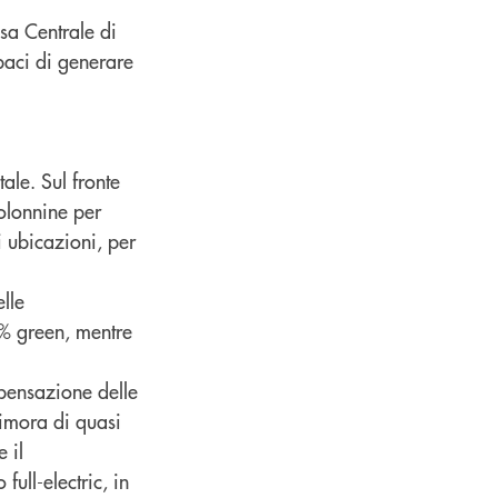
sa Centrale di
apaci di generare
ale. Sul fronte
colonnine per
ri ubicazioni, per
lle
00% green, mentre
mpensazione delle
dimora di quasi
 il
full-electric, in