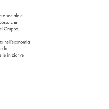
e e sociale e
rcorso che
 del Gruppo,
ato nell’economia
 e la
 le iniziative