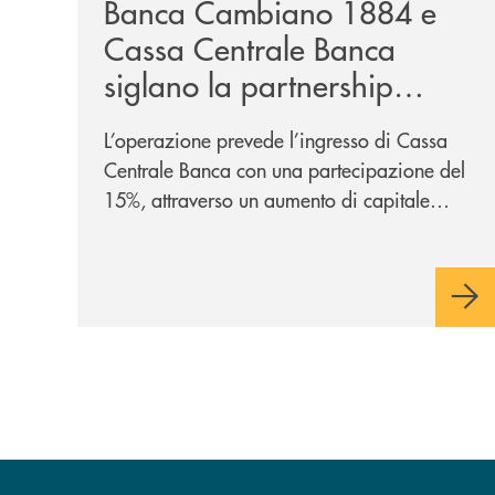
Banca Cambiano 1884 e
Cassa Centrale Banca
siglano la partnership
strategica
L’operazione prevede l’ingresso di Cassa
Centrale Banca con una partecipazione del
15%, attraverso un aumento di capitale
riservato di 40 milioni di euro. Una
partnership industriale strategica, fondata
sulla condivisione di valori comuni e sulla
prossimità ai territori, per ampliare l’offerta
e sostenere nuove opportunità di crescita e
sviluppo.