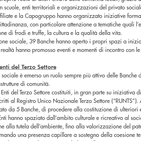
n scuole, enti territoriali e organizzazioni del privato social
iliate e la Capogruppo hanno organizzato iniziative forma
 cittadinanza, con particolare attenzione a tematiche quali l
e di frodi e truffe, la cultura e la qualità della vita.
one sociale, 39 Banche hanno aperto i propri spazi a inizia
34 realtà hanno promosso eventi e momenti di incontro con l
nti del Terzo Settore
a sociale è emerso un ruolo sempre più attivo delle Banche
strutture di comunità.
nti del Terzo Settore costituiti, in gran parte su iniziativa di
critti al Registro Unico Nazionale Terzo Settore (“RUNTS”). 
to da 5 Banche, di procedere alla costituzione di ulteriori e
i Enti hanno spaziato dall’ambito culturale e ricreativo al soc
ne alla tutela dell’ambiente, fino alla valorizzazione del pat
mando una presenza capillare a sostegno della coesione terr