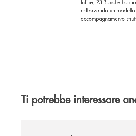
Infine, 23 Banche hanno 
rafforzando un modello 
accompagnamento strutt
Ti potrebbe interessare an
/news/banca-cambiano-1884-e-cassa-centrale-ban