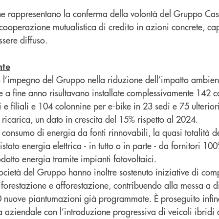
ne rappresentano la conferma della volontà del Gruppo Cas
a cooperazione mutualistica di credito in azioni concrete, c
sere diffuso.
nte
o l’impegno del Gruppo nella riduzione dell’impatto ambient
le a fine anno risultavano installate complessivamente 142 
i e filiali e 104 colonnine per e-bike in 23 sedi e 75 ulterio
 ricarica, un dato in crescita del 15% rispetto al 2024.
consumo di energia da fonti rinnovabili, la quasi totalità de
tato energia elettrica - in tutto o in parte - da fornitori 1
otto energia tramite impianti fotovoltaici.
ocietà del Gruppo hanno inoltre sostenuto iniziative di co
riforestazione e afforestazione, contribuendo alla messa a 
00 nuove piantumazioni già programmate. È proseguito infine
 aziendale con l’introduzione progressiva di veicoli ibridi o 