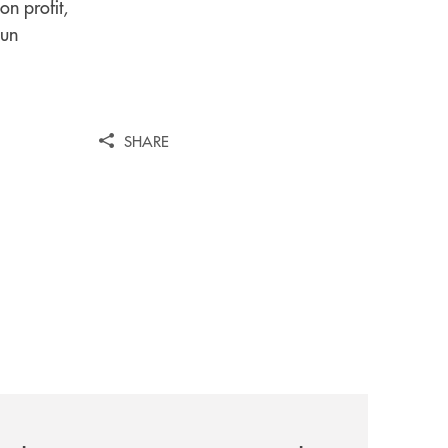
on profit,
 un
SHARE
iva-per-lacquisto-del-15-di-banca-cambiano-1884/
news/il-gruppo-cassa-centrale-conferma-il-posizionamento-