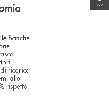
CERCA
nomia
CERCA
lle Banche
ione
fasce
tori
di ricarica
emi allo
% rispetto