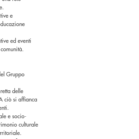
e.
tive e
’educazione
tive ed eventi
e comunità.
 del Gruppo
retta delle
A ciò si affianca
nti.
iale e socio-
rimonio culturale
itoriale.