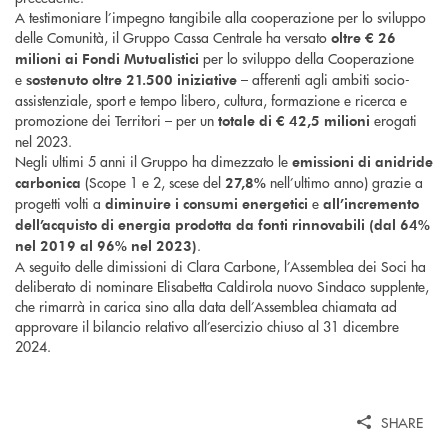
A testimoniare l’impegno tangibile alla cooperazione per lo sviluppo
delle Comunità, il Gruppo Cassa Centrale ha versato
oltre € 26
per lo sviluppo della Cooperazione
milioni ai Fondi Mutualistici
e
– afferenti agli ambiti socio-
sostenuto oltre 21.500 iniziative
assistenziale, sport e tempo libero, cultura, formazione e ricerca e
promozione dei Territori – per un
erogati
totale di € 42,5 milioni
nel 2023.
Negli ultimi 5 anni il Gruppo ha dimezzato le
emissioni di anidride
(Scope 1 e 2, scese del
nell’ultimo anno) grazie a
carbonica
27,8%
progetti volti a
e
diminuire i consumi energetici
all’incremento
dell’acquisto di energia prodotta da fonti rinnovabili (dal 64%
.
nel 2019 al 96% nel 2023)
A seguito delle dimissioni di Clara Carbone, l’Assemblea dei Soci ha
deliberato di nominare Elisabetta Caldirola nuovo Sindaco supplente,
che rimarrà in carica sino alla data dell’Assemblea chiamata ad
approvare il bilancio relativo all’esercizio chiuso al 31 dicembre
2024.
SHARE