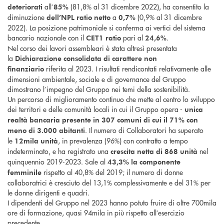
all’
(81,8% al 31 dicembre 2022), ha consentito la
deteriorati
85%
diminuzione
a
(0,9% al 31 dicembre
dell’NPL ratio netto
0,7%
2022). La posizione patrimoniale si conferma ai vertici del sistema
bancario nazionale con il
pari al
.
CET1 ratio
24,6%
Nel corso dei lavori assembleari è stata altresì presentata
la
Dichiarazione consolidata di carattere non
riferita al 2023. I risultati rendicontati relativamente alle
finanziario
dimensioni ambientale, sociale e di governance del Gruppo
dimostrano l’impegno del Gruppo nei temi della sostenibilità.
Un percorso di miglioramento continuo che mette al centro lo sviluppo
dei territori e delle comunità locali in cui il Gruppo opera -
unica
realtà bancaria presente in 307 comuni di cui il 71% con
. Il numero di Collaboratori ha superato
meno di 3.000 abitanti
le
, in prevalenza (96%) con contratto a tempo
12mila unità
indeterminato, e ha registrato una
nel
crescita netta di 868 unità
quinquennio 2019-2023. Sale al
43,3% la componente
rispetto al 40,8% del 2019; il numero di donne
femminile
collaboratrici è cresciuto del 13,1% complessivamente e del 31% per
le donne dirigenti e quadri.
I dipendenti del Gruppo nel 2023 hanno potuto fruire di oltre 700mila
ore di formazione, quasi 94mila in più rispetto all’esercizio
precedente.