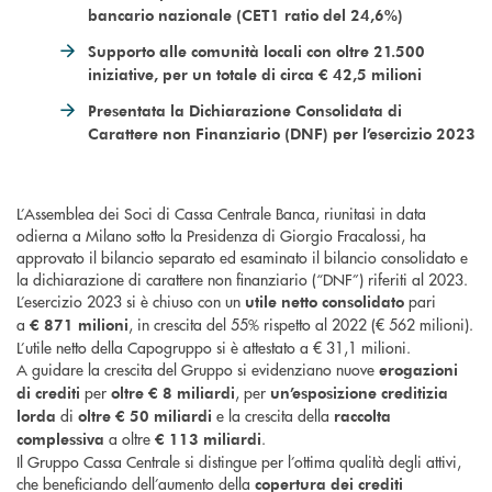
bancario nazionale (CET1 ratio del 24,6%)
Supporto alle comunità locali con oltre 21.500
iniziative, per un totale di circa € 42,5 milioni
Presentata la Dichiarazione Consolidata di
Carattere non Finanziario (DNF) per l’esercizio 2023
L’Assemblea dei Soci di Cassa Centrale Banca, riunitasi in data
odierna a Milano sotto la Presidenza di Giorgio Fracalossi, ha
approvato il bilancio separato ed esaminato il bilancio consolidato e
la dichiarazione di carattere non finanziario (“DNF”) riferiti al 2023.
L’esercizio 2023 si è chiuso con un
pari
utile netto consolidato
a
, in crescita del 55% rispetto al 2022 (€ 562 milioni).
€
871 milioni
L’utile netto della Capogruppo si è attestato a € 31,1 milioni.
A guidare la crescita del Gruppo si evidenziano nuove
erogazioni
per
, per
di crediti
oltre € 8 miliardi
un’esposizione creditizia
di
e la crescita della
lorda
oltre € 50 miliardi
raccolta
a oltre
.
complessiva
€ 113 miliardi
Il Gruppo Cassa Centrale si distingue per l’ottima qualità degli attivi,
che beneficiando dell’aumento della
copertura dei crediti