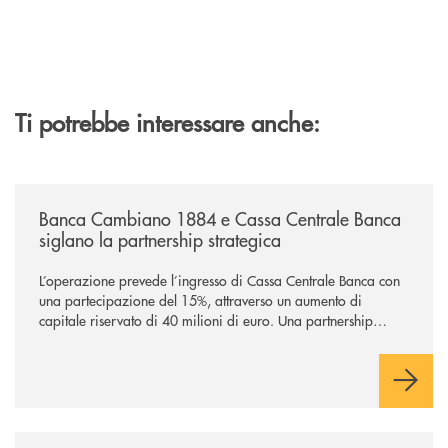
Ti potrebbe interessare anche:
/news/banca-cambiano-1884-e-cassa-centrale-banca-siglano-la-partner
Banca Cambiano 1884 e Cassa Centrale Banca
siglano la partnership strategica
L’operazione prevede l’ingresso di Cassa Centrale Banca con
una partecipazione del 15%, attraverso un aumento di
capitale riservato di 40 milioni di euro. Una partnership
industriale strategica, fondata sulla condivisione di valori
comuni e sulla prossimità ai territori, per ampliare l’offerta e
sostenere nuove opportunità di crescita e sviluppo.
/news/il-gruppo-cassa-centrale-selezionato-in-esclusiva-per-lacquisto