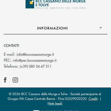
INFORMAZIONI
CONTATTI
(si apre l’app di posta elettronica)
E-mail:
info@bcccassanomurge.it
(si apre l’app di posta elettronic
PEC:
info@pec.bcccassanomurge.it
Telefono:
(+39) 080 34 67 511
© 2026 BCC Cassano delle Murge e Tolve - Società partecipante al
Gruppo IVA Cassa Centrale Banca · P.Iva 02529020220
Crediti
|
Note legali