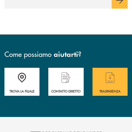
Come possiamo
?
aiutarti
Accedi all' elenco completo delle filiali
Hai bisogno di assistenza immediata ? Contatt
Hai bisogno di alcun
TROVA LA FILIALE
CONTATTO DIRETTO
TRASPARENZA