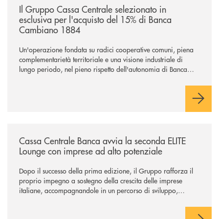
Il Gruppo Cassa Centrale selezionato in
esclusiva per l'acquisto del 15% di Banca
Cambiano 1884
Un'operazione fondata su radici cooperative comuni, piena
complementarietà territoriale e una visione industriale di
lungo periodo, nel pieno rispetto dell'autonomia di Banca
Cambiano. Nei prossimi giorni verrà avviato il periodo di
negoziazione esclusiva per la finalizzazione dell’operazione.
/news/cassa-centrale-banca-avvia-la-seconda-elite-lounge-con-imprese-
Cassa Centrale Banca avvia la seconda ELITE
Lounge con imprese ad alto potenziale
Dopo il successo della prima edizione, il Gruppo rafforza il
proprio impegno a sostegno della crescita delle imprese
italiane, accompagnandole in un percorso di sviluppo,
innovazione e accesso ai mercati dei capitali.