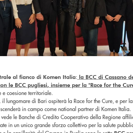
:
rale al fianco di Komen Italia
la BCC di Cassano de
con le BCC pugliesi, insieme per la "Race for the Cure
 e coesione territoriale.
, il lungomare di Bari ospiterà la Race for the Cure, e per la
scenderà in campo come national partner di Komen Italia.
vede le Banche di Credito Cooperativo della Regione affil
te in un unico grande sforzo collettivo per la salute pubbli
 e la capillarità del Gruppo in Puglia sono le sette
pre
BCC