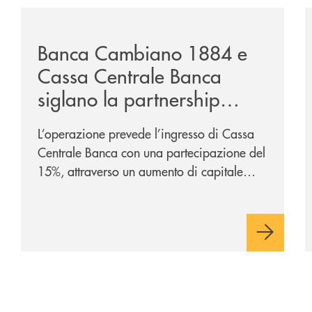
clusive-di-claris-rent/
/news/banca-cambiano-1884-e-cassa-centrale-banca-si
/
Banca Cambiano 1884 e
Cassa Centrale Banca
siglano la partnership
strategica
L’operazione prevede l’ingresso di Cassa
Centrale Banca con una partecipazione del
15%, attraverso un aumento di capitale
riservato di 40 milioni di euro. Una
partnership industriale strategica, fondata
sulla condivisione di valori comuni e sulla
prossimità ai territori, per ampliare l’offerta
e sostenere nuove opportunità di crescita e
sviluppo.