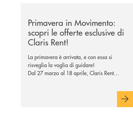
/news/primavera-in-movimento-scopri-le-offerte-es
Primavera in Movimento:
scopri le offerte esclusive di
Claris Rent!
La primavera è arrivata, e con essa si
risveglia la voglia di guidare!
Dal 27 marzo al 18 aprile, Claris Rent
propone una promozione imperdibile,
rivolta a tutti i nostri clienti, sia privati che
aziende.