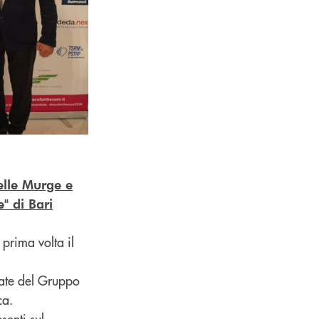
lle Murge e
" di Bari
 prima volta il
iate del Gruppo
ca.
senti sul