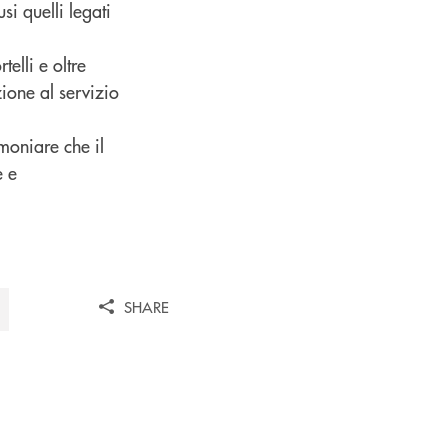
i quelli legati
elli e oltre
ione al servizio
moniare che il
e e
SHARE