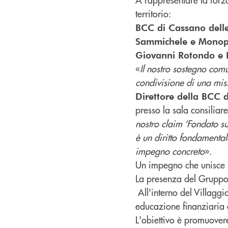
territorio:
BCC di Cassano delle
Sammichele e Monopo
Giovanni Rotondo e 
«
Il nostro sostegno com
condivisione di una miss
Direttore della BCC 
presso la sala consilia
nostro claim ‘Fondato s
è un diritto fondamenta
impegno concreto
».
Un impegno che unisce 
La presenza del Gruppo C
All'interno del Villaggi
educazione finanziaria 
L'obiettivo è promuover