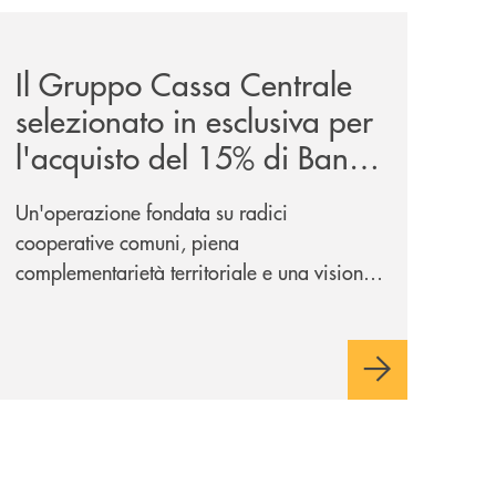
glano-la-partnership-strategica/
news/il-gruppo-cassa-centrale-selezionato-in-esclusiva-p
Il Gruppo Cassa Centrale
selezionato in esclusiva per
l'acquisto del 15% di Banca
Cambiano 1884
Un'operazione fondata su radici
cooperative comuni, piena
complementarietà territoriale e una visione
industriale di lungo periodo, nel pieno
rispetto dell'autonomia di Banca
Cambiano. Nei prossimi giorni verrà
avviato il periodo di negoziazione
esclusiva per la finalizzazione
dell’operazione.