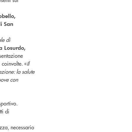
bello,
i San
le di
a Losurdo,
esentazione
coinvolte. «
Il
i
zione: la salute
muove con
portivo.
ti di
zza, necessario