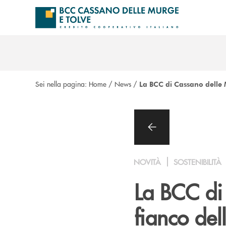
Salta al contenuto principale
Sei nella pagina:
Home
/
News
/
La BCC di Cassano delle M
NOVITÀ
SOSTENIBILITÀ
La BCC di
fianco de