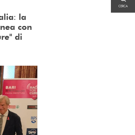
CERCA
CERCA
:
alia
la
inea con
re" di