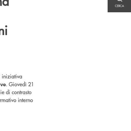
na
CERCA
CERCA
ni
 iniziativa
. Giovedì 21
lve
ie di contrasto
rmativo interno