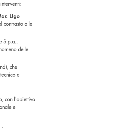
 interventi:
ar. Ugo
l contrasto alle
e S.p.a.,
fenomeno delle
nd), che
 tecnico e
, con l'obiettivo
sonale e