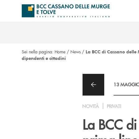
Salta al contenuto principale
Sei nella pagina:
Home
/
News
/
La BCC di Cassano delle M
dipendenti e cittadini
13 MAGGIO
NOVITÀ
PRIVATI
La BCC di