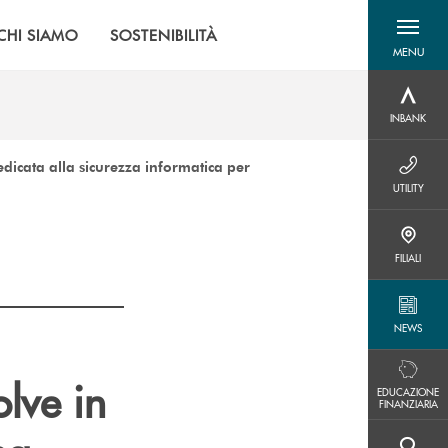
CHI SIAMO
SOSTENIBILITÀ
MENU
menu destra
INBANK
INBANK
dicata alla sicurezza informatica per
UTILITY
UTILITY
FILIALI
FILIALI
NEWS
NEWS
lve in
EDUCAZIONE FINANZIARIA
EDUCAZIONE
FINANZIARIA