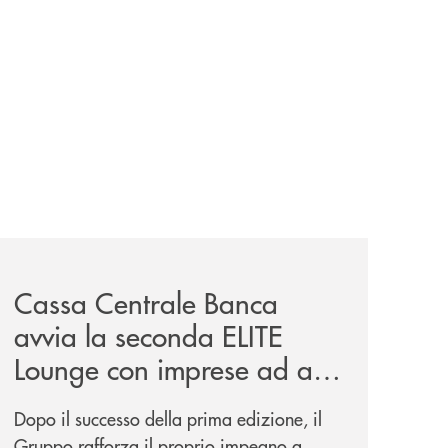
iva-per-lacquisto-del-15-di-banca-cambiano-1884/
news/cassa-centrale-banca-avvia-la-seconda-elite-lounge-
Cassa Centrale Banca
avvia la seconda ELITE
Lounge con imprese ad alto
potenziale
Dopo il successo della prima edizione, il
Gruppo rafforza il proprio impegno a