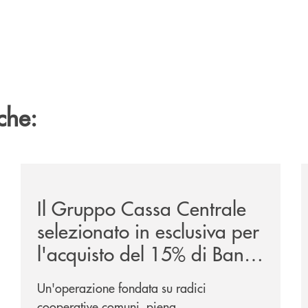
che:
ca-siglano-la-partnership-strategica/
/news/il-gruppo-cassa-centrale-selezionato-in-esclus
/
Il Gruppo Cassa Centrale
selezionato in esclusiva per
l'acquisto del 15% di Banca
Cambiano 1884
Un'operazione fondata su radici
cooperative comuni, piena