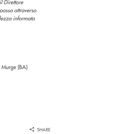
l Direttore
 passa attraverso
olezza informata
e Murge (BA)
SHARE