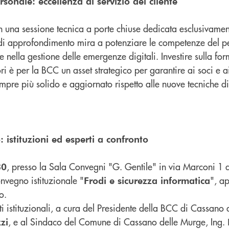
sonale: eccellenza al servizio del cliente
n una sessione tecnica a porte chiuse dedicata esclusivamen
 di approfondimento mira a potenziare le competenze del pe
e nella gestione delle emergenze digitali. Investire sulla fo
i è per la BCC un asset strategico per garantire ai soci e ai
mpre più solido e aggiornato rispetto alle nuove tecniche di
 istituzioni ed esperti a confronto
, presso la Sala Convegni "G. Gentile" in via Marconi 1 
30
onvegno istituzionale "
", ap
Frodi e sicurezza informatica
o.
i istituzionali, a cura del Presidente della BCC di Cassano
, e al Sindaco del Comune di Cassano delle Murge, Ing.
zi