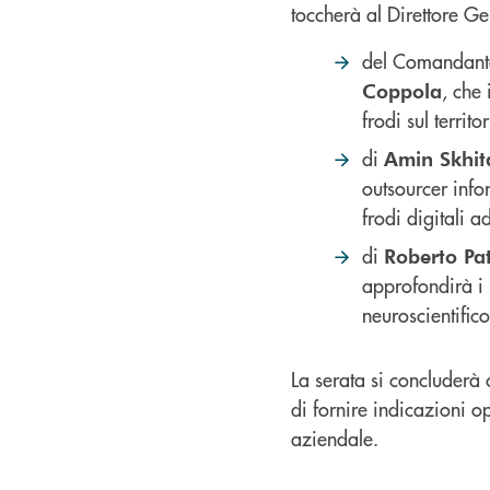
toccherà al Direttore G
del Comandante
, che 
Coppola
frodi sul territor
di
Amin Skhit
outsourcer info
frodi digitali a
di
Roberto Pat
approfondirà i 
neuroscientifico
La serata si concluderà 
di fornire indicazioni o
aziendale.