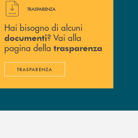
Hai bisogno di alcuni documenti ? Vai alla pagina della 
TRASPARENZA
Hai bisogno di alcuni
? Vai alla
documenti
pagina della
trasparenza
TRASPARENZA