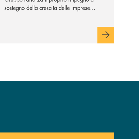
sostegno della crescita delle imprese
italiane, accompagnandole in un percorso
di sviluppo, innovazione e accesso ai
mercati dei capitali.