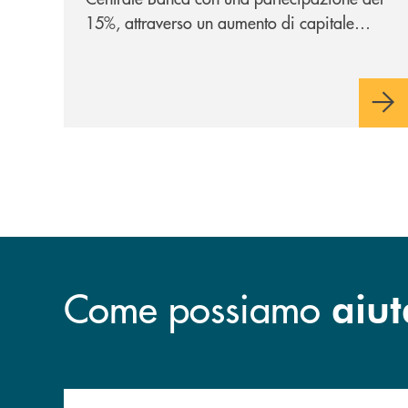
15%, attraverso un aumento di capitale
riservato di 40 milioni di euro. Una
partnership industriale strategica, fondata
sulla condivisione di valori comuni e sulla
prossimità ai territori, per ampliare l’offerta
e sostenere nuove opportunità di crescita e
sviluppo.
Come possiamo
aiut