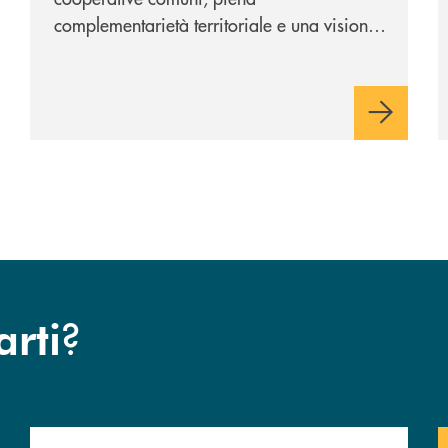
complementarietà territoriale e una visione
industriale di lungo periodo, nel pieno
rispetto dell'autonomia di Banca
Cambiano. Nei prossimi giorni verrà
avviato il periodo di negoziazione
esclusiva per la finalizzazione
dell’operazione.
?
arti