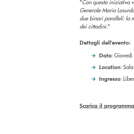
"
Con questa iniziativa v
Generale Maria Losurdo. 
due binari paralleli: l
dei cittadini.
"
Dettagli dell'evento:
: Gioved
Data
: Sal
Location
: Libe
Ingresso
Scarica il programm