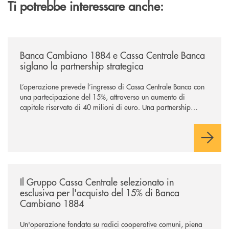
Ti potrebbe interessare anche:
/news/banca-cambiano-1884-e-cassa-centrale-banca-siglano-la-partner
Banca Cambiano 1884 e Cassa Centrale Banca
siglano la partnership strategica
L’operazione prevede l’ingresso di Cassa Centrale Banca con
una partecipazione del 15%, attraverso un aumento di
capitale riservato di 40 milioni di euro. Una partnership
industriale strategica, fondata sulla condivisione di valori
comuni e sulla prossimità ai territori, per ampliare l’offerta e
sostenere nuove opportunità di crescita e sviluppo.
/news/il-gruppo-cassa-centrale-selezionato-in-esclusiva-per-lacquisto
Il Gruppo Cassa Centrale selezionato in
esclusiva per l'acquisto del 15% di Banca
Cambiano 1884
Un'operazione fondata su radici cooperative comuni, piena