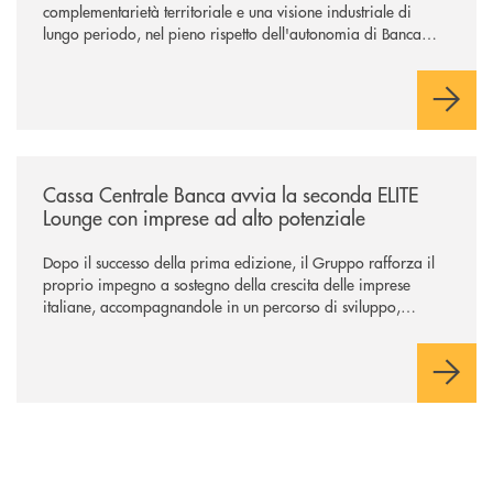
complementarietà territoriale e una visione industriale di
lungo periodo, nel pieno rispetto dell'autonomia di Banca
Cambiano. Nei prossimi giorni verrà avviato il periodo di
negoziazione esclusiva per la finalizzazione dell’operazione.
/news/cassa-centrale-banca-avvia-la-seconda-elite-lounge-con-imprese-
Cassa Centrale Banca avvia la seconda ELITE
Lounge con imprese ad alto potenziale
Dopo il successo della prima edizione, il Gruppo rafforza il
proprio impegno a sostegno della crescita delle imprese
italiane, accompagnandole in un percorso di sviluppo,
innovazione e accesso ai mercati dei capitali.