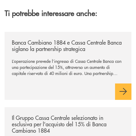
Ti potrebbe interessare anche:
/news/banca-cambiano-1884-e-cassa-centrale-banca-siglano-la-partner
Banca Cambiano 1884 e Cassa Centrale Banca
siglano la partnership strategica
L’operazione prevede l’ingresso di Cassa Centrale Banca con
una partecipazione del 15%, attraverso un aumento di
capitale riservato di 40 milioni di euro. Una partnership
industriale strategica, fondata sulla condivisione di valori
comuni e sulla prossimità ai territori, per ampliare l’offerta e
sostenere nuove opportunità di crescita e sviluppo.
/news/il-gruppo-cassa-centrale-selezionato-in-esclusiva-per-lacquisto
Il Gruppo Cassa Centrale selezionato in
esclusiva per l'acquisto del 15% di Banca
Cambiano 1884