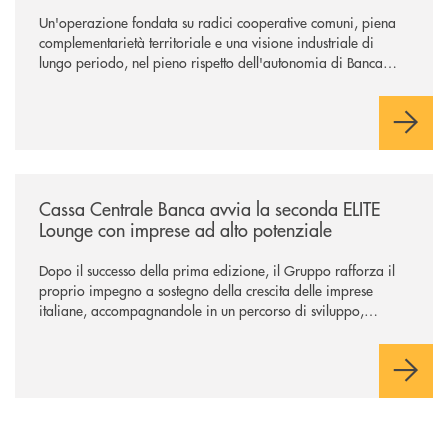
Un'operazione fondata su radici cooperative comuni, piena
complementarietà territoriale e una visione industriale di
lungo periodo, nel pieno rispetto dell'autonomia di Banca
Cambiano. Nei prossimi giorni verrà avviato il periodo di
negoziazione esclusiva per la finalizzazione dell’operazione.
/news/cassa-centrale-banca-avvia-la-seconda-elite-lounge-con-imprese-
Cassa Centrale Banca avvia la seconda ELITE
Lounge con imprese ad alto potenziale
Dopo il successo della prima edizione, il Gruppo rafforza il
proprio impegno a sostegno della crescita delle imprese
italiane, accompagnandole in un percorso di sviluppo,
innovazione e accesso ai mercati dei capitali.