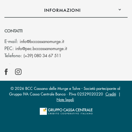
INFORMAZIONI
CONTATTI
(si apre l’app di posta elettronica)
E-mail:
info@bcccassanomurge.it
(si apre l’app di posta elettronic
PEC:
info@pec.bcccassanomurge.it
Telefono:
(+39) 080 34 67 511
© 2026 BCC Cassano delle Murge e Tolve - Società partecipante al
Gruppo IVA Cassa Centrale Banca · P.Iva 02529020220
Crediti
|
Note legali